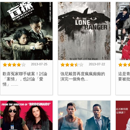
2013-07-25
2013-07-22
歡喜冤家聯手破案！討論
強尼戴普再度瘋瘋癲癲的
這是
「案情」，也討論「愛
演完一個角色...
要被批
情」…...