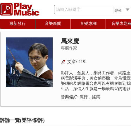
請輸入關鍵字
最新發行
音樂新聞
音樂專欄
音樂專題
馬來魔
專欄作家
文章: 219
影評人，創意人，網路工作者，網路重
稱電影活字典，美女偵察機，常為報章
樂網站及網路電台也可以有機會聽到我
生活，深信人生就是一場最精采的電影
音樂偏好: 流行，搖滾
評論一覽(樂評/影評)