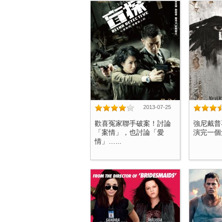
2013-07-25
歡喜冤家聯手破案！討論
強尼戴普
「案情」，也討論「愛
演完一個角
情」…...