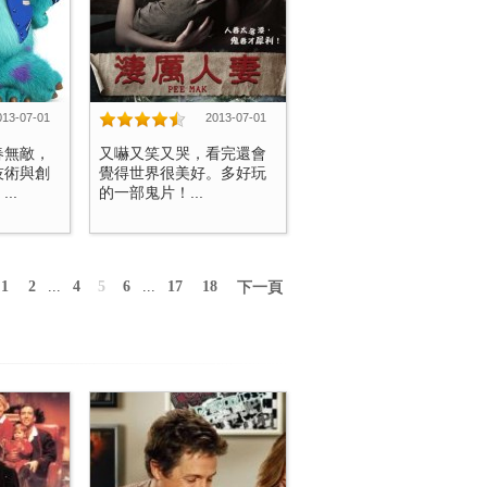
013-07-01
2013-07-01
春無敵，
又嚇又笑又哭，看完還會
技術與創
覺得世界很美好。多好玩
..
的一部鬼片！...
1
2
...
4
5
6
...
17
18
下一頁