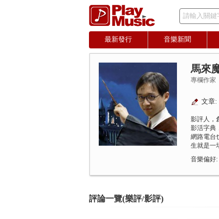
請輸入關鍵
最新發行
音樂新聞
馬來
專欄作家
文章: 
影評人，
影活字典
網路電台
生就是一
音樂偏好:
評論一覽(樂評/影評)