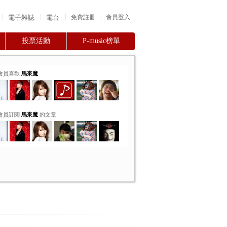
|
|
|
電子雜誌
電台
|
免費註冊
會員登入
投票活動
P-music榜單
會員喜歡
馬來魔
會員訂閱
馬來魔
的文章