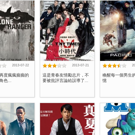
2013-07-22
2013-07-21
2
再度瘋瘋癲癲的
這是青春友情勵志片，不
喚醒每一個男生
色...
要被批評言論給誤導了...
憶