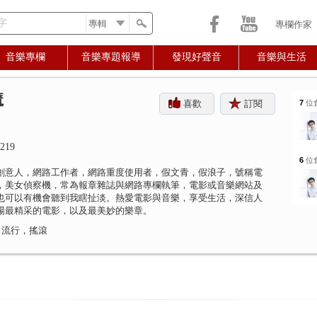
字
專欄作家
音樂專欄
音樂專題報導
發現好聲音
音樂與生活
魔
喜歡
訂閱
7
位
219
6
位
創意人，網路工作者，網路重度使用者，假文青，假浪子，號稱電
，美女偵察機，常為報章雜誌與網路專欄執筆，電影或音樂網站及
也可以有機會聽到我瞎扯淡。熱愛電影與音樂，享受生活，深信人
場最精采的電影，以及最美妙的樂章。
 流行，搖滾