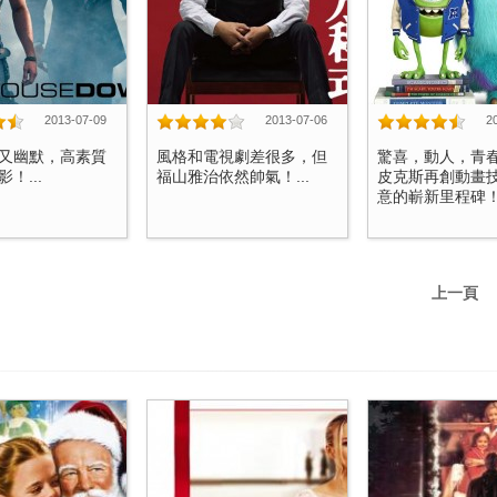
2013-07-09
2013-07-06
2
又幽默，高素質
風格和電視劇差很多，但
驚喜，動人，青
！...
福山雅治依然帥氣！...
皮克斯再創動畫
意的嶄新里程碑！.
上一頁