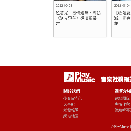
2012-09-23
2012-08-04
逆著光，盡情遨翔：專訪
【歌頌夏
《逆光飛翔》導演張榮
滅、青春
吉...
趣！...
關於我們
團隊介紹
使命&特色
網站團隊
大事紀
專欄作家
媒體報導
總編輯專
網站地圖
©PlayMusic 