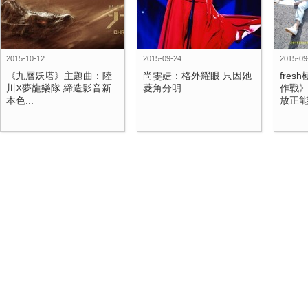
2015-10-12
2015-09-24
2015-09
《九層妖塔》主題曲：陸
尚雯婕：格外耀眼 只因她
fre
川X夢龍樂隊 締造影音新
菱角分明
作戰》
本色...
放正能量