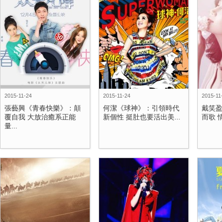
2015-11-24
2015-11-24
2015-11
張藝興《青春快樂》：顛
何潔《球神》：引領時代
戴笑
覆自我 大放治癒系正能
新個性 挺肚也要活出美...
而歌 情
量...