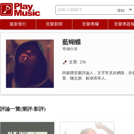
請輸入關鍵字
最新發行
音樂新聞
音樂專欄
音樂專題
藍蝴蝶
專欄作家
文章: 256
跨媒體音樂評論人，文字常見於網路，亦
萱、陳志朋、範瑋琪等人。
評論一覽(樂評/影評)