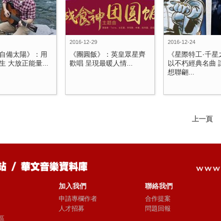
2016-12-29
2016-12-24
自備太陽》：用
《團圓飯》：英皇眾星齊
《星際特工·千星
 大放正能量...
歡唱 呈現最暖人情...
以不朽經典名曲 
想聯翩...
上一頁
加入我們
聯絡我們
申請專欄作者
合作提案
人才招募
問題回報
區