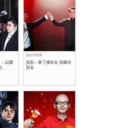
2017-03-06
》：以愛
吳彤：事了拂衣去 深藏功
..
與名