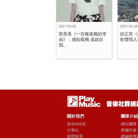
2017-03-02
2017-01-18
郭美美《一百種孤獨的理
邰正宵《
由》：感知孤獨 成就自
歌聲唱人生
我...
關於我們
團隊介紹
使命&特色
網站團隊
大事紀
專欄作家
媒體報導
總編輯專