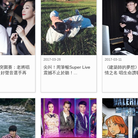
2017-03-28
2017-03-11
突圍賽：老將唱
尖叫！周筆暢Super Live
《建築師的夢想
 好聲音選手再
震撼不止於聽！...
情之名 唱生命讚歌.