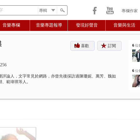
字
專欄作家
音樂專欄
音樂專題報導
發現好聲音
音樂與生活
蝶
喜歡
訂閱
6
位
256
6
位
樂評論人，文字常見於網路，亦曾先後採訪過陳珊妮、萬芳、魏如
朋、範瑋琪等人。