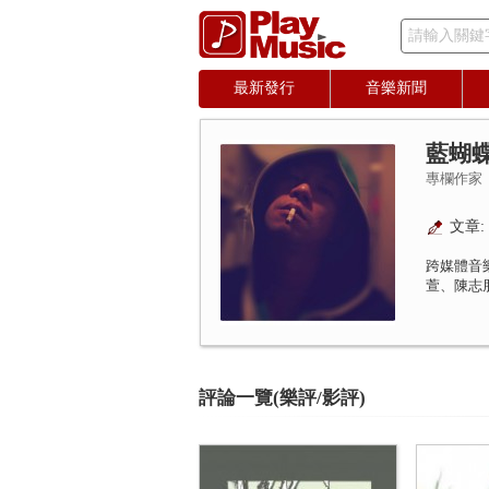
請輸入關鍵
最新發行
音樂新聞
藍蝴
專欄作家
文章: 
跨媒體音
萱、陳志
評論一覽(樂評/影評)