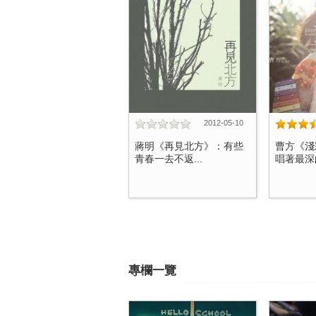
2012-05-10
蔣明《再見北方》：有些
曹方《淺
青春一去不返...
唱著最深的
專欄一覽