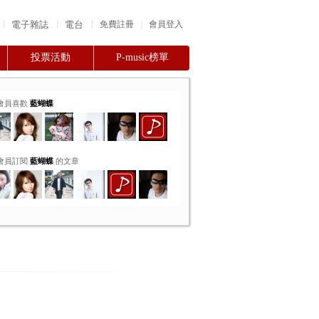
|
|
|
電子雜誌
電台
|
免費註冊
會員登入
投票活動
P-music榜單
會員喜歡
藍蝴蝶
會員訂閱
藍蝴蝶
的文章