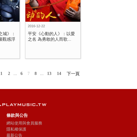
2016-12-22
之城》：
平安《心動的人》：以愛
讓觀感浮
之名 為勇敢的人而歌...
1
2
...
6
7
8
...
13
14
下一頁
條款與公告
網站使用與會員服務
隱私權保護
最新公告