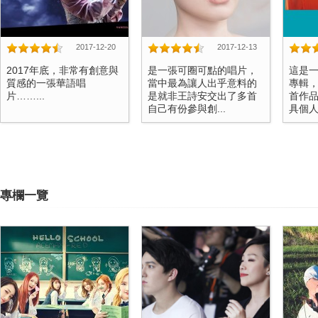
2017-12-20
2017-12-13
2017年底，非常有創意與
是一張可圈可點的唱片，
這是
質感的一張華語唱
當中最為讓人出乎意料的
專輯
片……...
是就非王詩安交出了多首
首作
自己有份參與創...
具個人
專欄一覽