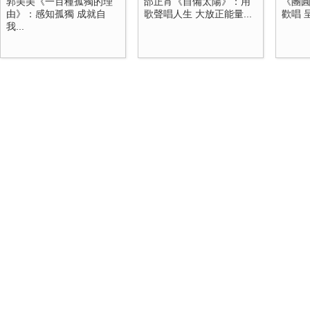
郭美美《一百種孤獨的理
邰正宵《自備太陽》：用
《團
由》：感知孤獨 成就自
歌聲唱人生 大放正能量...
歡唱 
我...