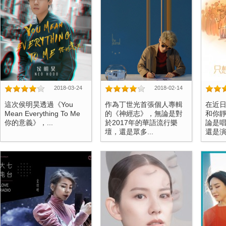
2018-03-24
2018-02-14
這次侯明昊透過《You
作為丁世光首張個人專輯
在近
Mean Everything To Me
的《神經志》，無論是對
和你
你的意義》，...
於2017年的華語流行樂
論是
壇，還是眾多...
還是演