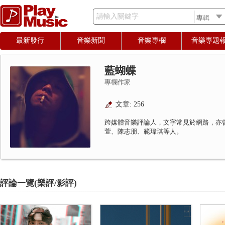
請輸入關鍵字
最新發行
音樂新聞
音樂專欄
音樂專題
藍蝴蝶
專欄作家
文章: 256
跨媒體音樂評論人，文字常見於網路，亦
萱、陳志朋、範瑋琪等人。
評論一覽(樂評/影評)