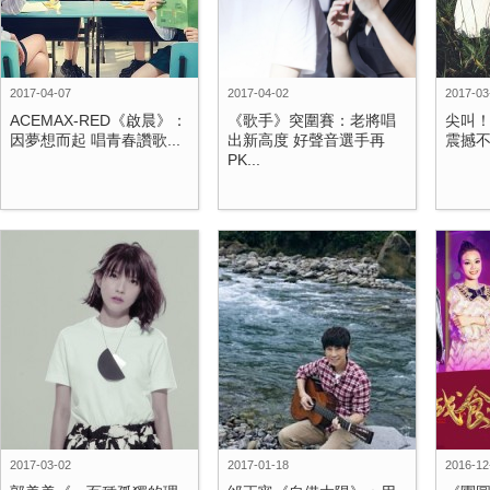
2017-04-07
2017-04-02
2017-03
ACEMAX-RED《啟晨》：
《歌手》突圍賽：老將唱
尖叫！周
因夢想而起 唱青春讚歌...
出新高度 好聲音選手再
震撼不
PK...
2017-03-02
2017-01-18
2016-12