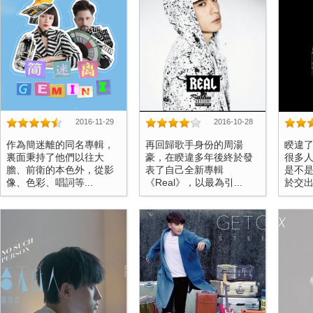
2016-11-29
2016-10-28
作為簡迷離的同名專輯，
再回歸歌手身份的周湯
睽違
裏面秉持了他們以往大
豪，在睽違多年後終於發
很多
膽、前衛的本色外，從影
表了自己全新專輯
是不
像、色彩、唱詞等...
《Real》，以最為引...
於交出