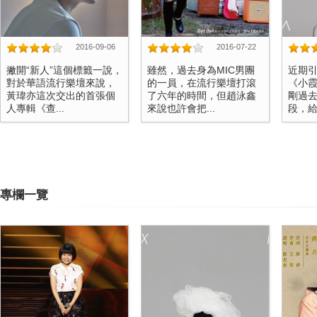
2016-09-06
2016-07-22
撇開“新人”這個標籤一說，
雖然，過去身為MIC男團
近期
對於華語流行樂壇來說，
的一員，在流行樂壇打滾
《小
黃瑋亦這次交出的首張個
了六年的時間，但趙泳鑫
剛過去
人專輯《查...
來說也許會把...
段，給了
專欄一覽