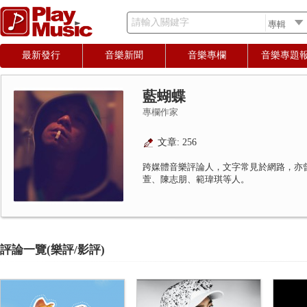
請輸入關鍵字
最新發行
音樂新聞
音樂專欄
音樂專題
藍蝴蝶
專欄作家
文章: 256
跨媒體音樂評論人，文字常見於網路，亦
萱、陳志朋、範瑋琪等人。
評論一覽(樂評/影評)