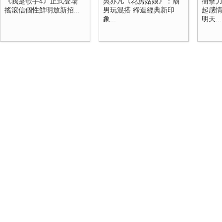
《我是歌手4》正式登場
吳亦凡《花房姑娘》：潮
衝擊
搖滾信個性鮮明放新招...
男玩混搭 締造經典新印
起感情
象...
明天...