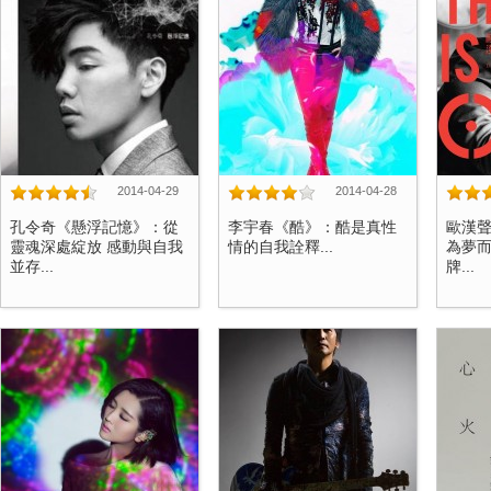
2014-04-29
2014-04-28
孔令奇《懸浮記憶》：從
李宇春《酷》：酷是真性
歐漢聲《
靈魂深處綻放 感動與自我
情的自我詮釋...
為夢而
並存...
牌...