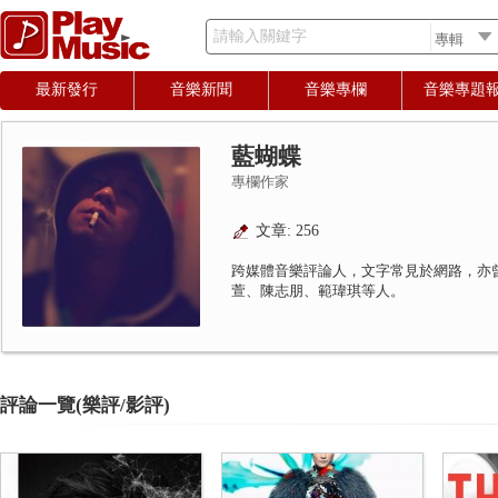
請輸入關鍵字
最新發行
音樂新聞
音樂專欄
音樂專題
藍蝴蝶
專欄作家
文章: 256
跨媒體音樂評論人，文字常見於網路，亦
萱、陳志朋、範瑋琪等人。
評論一覽(樂評/影評)