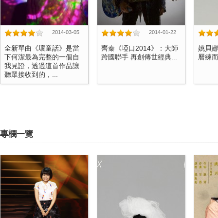
2014-03-05
2014-01-22
全新單曲《壞童話》是當
齊秦《埡口2014》：大師
姚貝
下何潔最為完整的一個自
跨國聯手 再創傳世經典...
曆練而來
我見證，透過這首作品讓
聽眾接收到的，...
專欄一覽