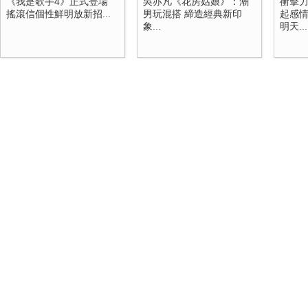
《我是歌手4》正式登場
吳亦凡《花房姑娘》：潮
衝擊
搖滾信個性鮮明放新招...
男玩混搭 締造經典新印
起感情
象...
明天...