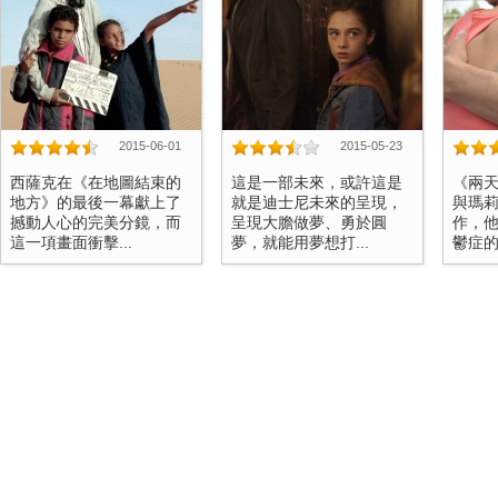
2015-06-01
2015-05-23
西薩克在《在地圖結束的
這是一部未來，或許這是
《兩
地方》的最後一幕獻上了
就是迪士尼未來的呈現，
與瑪莉
撼動人心的完美分鏡，而
呈現大膽做夢、勇於圓
作，
這一項畫面衝擊...
夢，就能用夢想打...
鬱症的