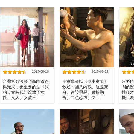
2015-08-10
2015-07-12
台灣電影激發了新的道路
王童導演以《風中家族》
反派
與光采，更重要的是《我
敘述：國共內戰、迫遷來
間的
的少女時代》綻放了女
台、建設興起、種族融
推砌
性、女人、女孩三...
合、白色恐怖、文...
機，為