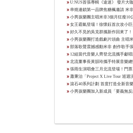
U:NUS首張專輯《途迷》 發片
串燒連鎖第一品牌焦糖楓邀請 米非
小男孩樂團主唱米非3個月狂瘦1
女王霸氣登場！徐懷鈺首次攻小巨
好久不見的吳克群攜新作回來了！
小男孩樂團打造戲劇片頭曲 主唱
部落歌聲震撼感動米非 創作歌手
12組當代音樂人齊登北流攜手獻
北流董事長黃韻玲攜手特展音樂
張雨生演唱會三月北流登場！門票1
蕭秉治「Project X Live Tou
滾石40系列計劃 首度打造全新
小男孩樂團加入新成員「要義無反