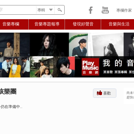
字
專欄作家
音樂專欄
音樂專題報導
發現好聲音
音樂與生活
孩樂團
喜歡
尚未
趕快
仍在準備中..