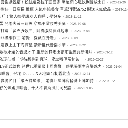
大咖雲集獻祝褔！粉絲遍及拉丁語國家 曝迷惘心境找到綻放出口
•
2023-12-20
擔任一日店長 推薦 人氣串燒美食 單筆消費滿752 贈送人氣飲品
•
2023-11-
0公斤！驚人轉變讓友人直呼：變好多
•
2023-11-11
蛋 開場火辣三連換 穿馬甲露腰秀美腿
•
2023-10-08
 打造「多巴胺歌曲」隨洗腦旋律跳起來
•
2023-07-04
米非擔綱作曲 驚覺「愛就在身邊」
•
2023-06-09
張震嶽上山下海摘星 讚新世代音樂才華
•
2023-03-22
唱致敬永遠的音樂才子 重新詮釋唱出張雨生經典新滋味
•
2023-03-12
總監瑪莎辦「期待想你到月球」座談曝備展甘苦
•
2023-02-27
/9正式啟售 跨世代重量級卡司齊聚 傳承張雨生音樂魅力
•
2023-01-04
r 巡迴演唱會」登場 Double X天地舞台制霸北流
•
2022-12-11
音樂實境節目「滾石摘星號」 驚喜巨星陣容輪番上陣加持
•
2022-09-22
顧的奔跑演唱會」千人不畏颱風共同見證
•
2022-09-05