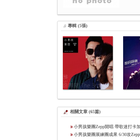
♫ 專輯 (5張)
相關文章 (65篇)
小男孩樂團Zepp開唱 帶歌迷打
小男孩樂團展練團成果 6/30攻Ze