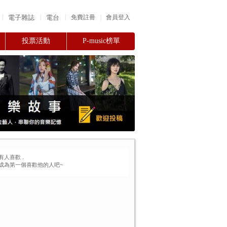
|
|
|
電子雜誌
電台
|
免費註冊
會員登入
投票活動
P-music榜單
有人喜歡
.
成為第一個喜歡他的人吧~