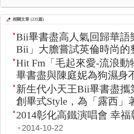
相關文章 (235篇)
Bii畢書盡高人氣回歸華語
Bii」大膽嘗試英倫時尚
Hit Fm「毛起來愛-流
畢書盡與陳庭妮為狗濕身
新生代小天王Bii畢書盡攜第
創畢式Style，為「露西」
2014彰化高鐵演唱會 幸
•
2014-10-22