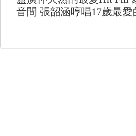
音間 張韶涵哼唱17歲最愛