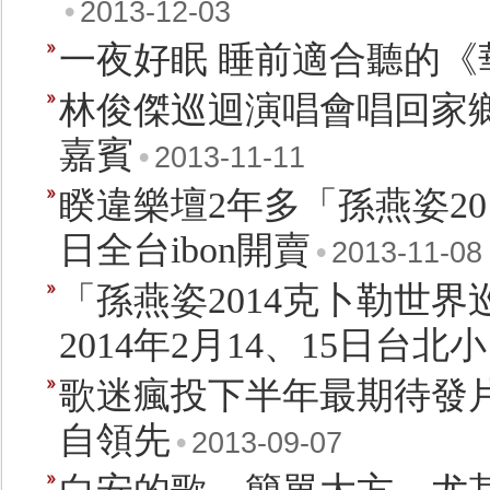
•
2013-12-03
一夜好眠 睡前適合聽的《
林俊傑巡迴演唱會唱回家
嘉賓
•
2013-11-11
睽違樂壇2年多「孫燕姿20
日全台ibon開賣
•
2013-11-08
「孫燕姿2014克卜勒世界
2014年2月14、15日台
歌迷瘋投下半年最期待發片的
自領先
•
2013-09-07