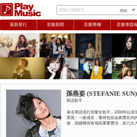
請輸入關鍵字
最新發行
音樂新聞
音樂專欄
音樂專題
孫燕姿 (STEFANIE SUN)
華語歌手
著名華語流行音樂女歌手。2000年以
黑黑〉一曲成名，獲得包括金曲獎在內的
後，陸續獲得各地區重要獎項，並六次