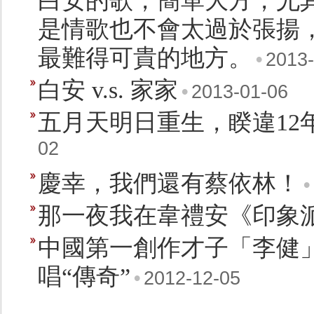
白安的歌，簡單大方，尤
是情歌也不會太過於張揚
最難得可貴的地方。
•
2013-
白安 v.s. 家家
•
2013-01-06
五月天明日重生，睽違12年
02
慶幸，我們還有蔡依林！
•
那一夜我在韋禮安《印象
中國第一創作才子「李健
唱“傳奇”
•
2012-12-05