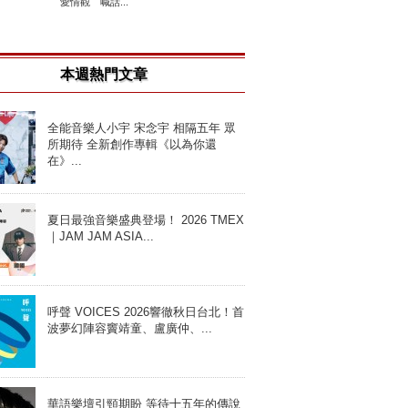
愛情觀 喊話...
本週熱門文章
全能音樂人小宇 宋念宇 相隔五年 眾
所期待 全新創作專輯《以為你還
在》...
夏日最強音樂盛典登場！ 2026 TMEX
｜JAM JAM ASIA...
呼聲 VOICES 2026響徹秋日台北！首
波夢幻陣容竇靖童、盧廣仲、...
華語樂壇引頸期盼 等待十五年的傳說