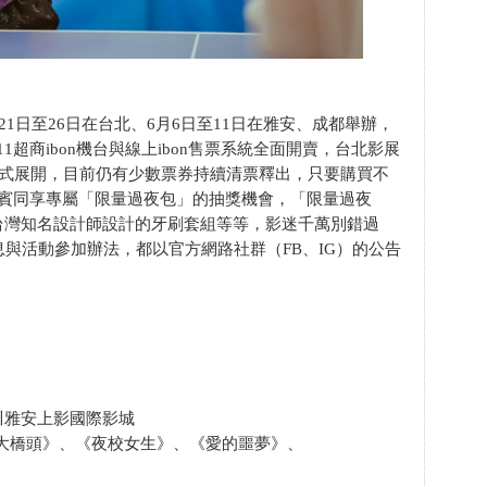
21日至26日在台北、6月6日至11日在雅安、成都舉辦，
11超商ibon機台與線上ibon售票系統全面開賣，台北影展
正式展開，目前仍有少數票券持續清票釋出，只要購買不
貴賓同享專屬「限量過夜包」的抽獎機會，「限量過夜
台灣知名設計師設計的牙刷套組等等，影迷千萬別錯過
息與活動參加辦法，都以官方網路社群（FB、IG）的公告
川雅安上影國際影城
大橋頭》、《夜校女生》、《愛的噩夢》、
》