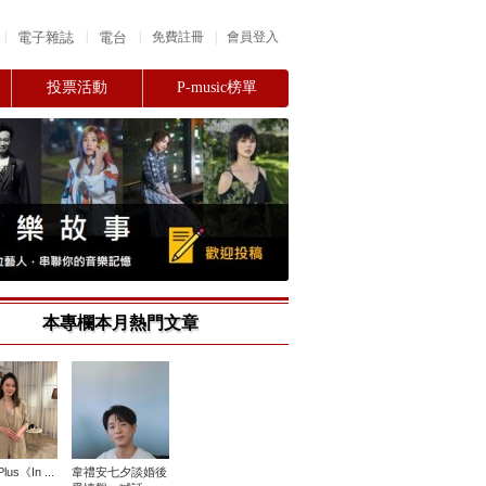
|
|
|
電子雜誌
電台
|
免費註冊
會員登入
投票活動
P-music榜單
本專欄本月熱門文章
lus《In ...
韋禮安七夕談婚後