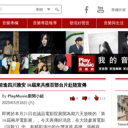
字
專欄作家
音樂專欄
音樂專題報導
發現好聲音
音樂與生活
6前進四川雅安 16屆來共推百部台片赴陸宣傳
PlayMusic新聞小組
By
0
0
111
2025年5月16日 (六)
即將於本月21日在誠品電影院展開為期六天放映的「第
16屆兩岸電影展」，今天再傳好消息，在大陸參展電影
TaiwanP
《誤殺3》中，有精彩演出的台灣演員 高捷、張榕容、