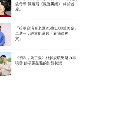
級母帶 鳳飛飛《鳳聲再續》 終於首
度...
「拾歌巡演百老匯VS拿1000萬美金」
二選一，許富凱選錢「看我多務
實」...
《初次，為了愛》朴解浚暖男魅力再
噴發 飾演廉晶雅的甜甜初戀...