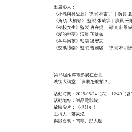
出席影人：
《小雁與吳愛麗》導演 林書宇 ｜演員 
《角頭-大橋頭》 監製 張威縯｜演員 
《夜校女生》監製 唐在揚 ｜導演 莊景燊
《愛的噩夢》演員 項婕如
《乒乓男孩》監製 梁宏志
《交換禮物》監製 曾國駿 ｜導演 林明
第16屆兩岸電影展在台北
映後大講堂-「喜劇怎麼拍？」
活動時間：2025/05/24（六） 12:40
活動地點：誠品電影院
放映影片：《抓娃娃》
主持人：鄭秉泓
與談嘉賓：閆非、彭大魔