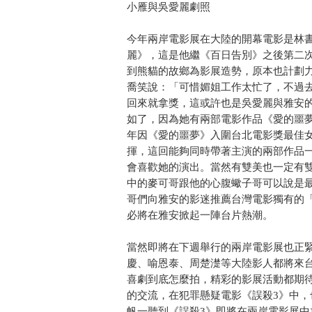
小雁與吳愛麗劇照
今年兩岸電影展在大陸的開幕電影是林
麗》，這是他繼《百日告別》之後第二
到熊貓的故鄉為影展造勢，原本也計劃
喬笑說：「可惜媚姐工作太忙了，不過
回來就拿獎，這或許也是吳愛麗與雅安
如了，因為她有兩部電影作品《愛的噩
年因《愛的噩夢》入圍台北電影獎最佳
揮，這回能夠同時帶著主演的兩部作品
會喜歡她的演出。當然有雙美也一定有雙
中的麥可哥跟他的心腹蠍子哥可以說是
哥們向雅安的影迷推薦台灣電影獨有的
必將在雅安掀起一陣台片熱潮。
當然即將在下週舉行的兩岸電影展也正
慶、喻恩泰、周楚濋等大陸影人都將來
喜劇到底怎麼拍，精彩的影展活動都期
的交流，在犯罪懸疑電影《誤殺3》中
帆一聽到《誤殺3》即將在兩岸電影展