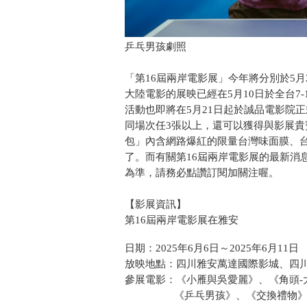
乒乓男孩劇照
「第16屆兩岸電影展」今年將分別於5月
大陸電影的展映已經在5月10日於全台7-
活動也即將在5月21日起於誠品電影院
同場次任3張以上，還可以獲得與影展
包」內含網路爆紅的限量台灣味面膜、
了。而有關第16屆兩岸電影展的最新消
為準，請務必點讚訂閱加關注喔。
【影展資訊】
第16屆兩岸電影展在雅安
日期：2025年6月6日～2025年6月11日
放映地點：四川雅安萬達國際影城、四
參展電影：《小雁與吳愛麗》、《角頭-
《乒乓男孩》、《交換禮物