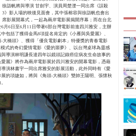
徐詣帆將與導演 甘劍宇、演員周楚濋一同出席《誤殺
3》影人場的映後見面會，其中張榕容與徐詣帆也會出
席影展開幕式，一起為兩岸電影展揭開序幕；而在台北
6月6日至6月11日帶著6部台灣電影前進四川雅安，主辦
其中包括了獲得金馬8項提名肯定的《小雁與吳愛麗》、
-大橋頭》、獲得「優良電影劇本」特優獎的青春電影
攝製模式的奇幻愛情電影《愛的噩夢》、以台灣桌球為靈感
儀與導演林明謙長達四年以鏡頭記錄癌症病友生命故事的
吳愛麗》將作為兩岸電影展於四川雅安的開幕電影，憑藉
與導演林書宇一同出席雅安的影展活動，此外同時有《愛
展的項婕如，將與《角頭-大橋頭》雙帥王陽明、張懷秋
力。