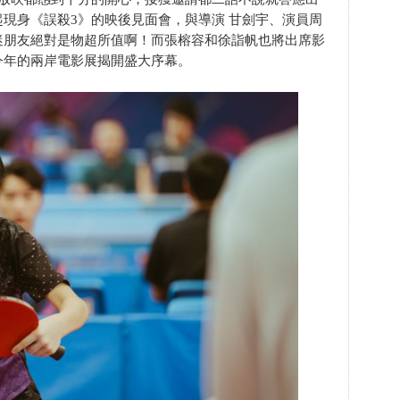
現身《誤殺3》的映後見面會，與導演 甘劍宇、演員周
迷朋友絕對是物超所值啊！而張榕容和徐詣帆也將出席影
今年的兩岸電影展揭開盛大序幕。