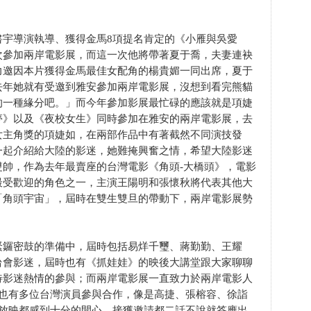
書宇導演執導、獲得金馬8項提名肯定的《小雁與吳愛
次參加兩岸電影展，而這一次他將帶著夏于喬，夫妻連袂
力邀因本片獲得金馬最佳女配角的楊貴媚一同出席，夏于
去年她就有受邀到雅安參加兩岸電影展，沒想到看完熊貓
的一種緣分吧。」而今年參加影展最忙碌的應該就是項婕
夢》以及《夜校女生》同時參加在雅安的兩岸電影展，去
女主角獎的項婕如，在兩部作品中有著截然不同演技發
一起介紹給大陸的影迷，她難掩興奮之情，希望大陸影迷
帥，作為去年最賣座的台灣電影《角頭-大橋頭》，電影
最受歡迎的角色之一，主演王陽明和張懷秋將代表其他大
「角頭宇宙」，屆時在雙生雙旦的帶動下，兩岸電影展勢
緊鑼密鼓的準備中，屆時包括易烊千璽、蔣勤勤、王耀
台會影迷，屆時也有《抓娃娃》的映後大講堂跟大家聊聊
待影迷熱情的參與；而兩岸電影展一直致力於兩岸電影人
，也有多位台灣演員參與合作，像是高捷、張榕容、徐詣
中放映都感到十分的開心，接獲邀請都二話不說就答應出