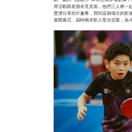
席活動跟老朋友見見面，他們三人將一起
楚濋分享拍片趣事，買到這個場次的影
展開幕式，屆時兩岸影人星光交匯，為