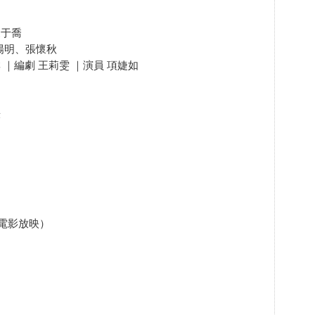
夏于喬
王陽明、張懷秋
 ｜編劇 王莉雯 ｜演員 項婕如
謙
（含電影放映）