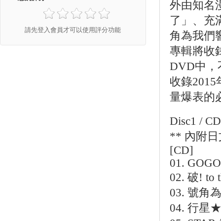
外由知名
了」、充滿電
請先登入會員才可以使用評分功能
角為我們
專輯將收
DVD中，
收錄20
量爆表的
Disc1 /
** 內附
[CD]
01. GOG
02. 破! to 
03. 號
04. 行星★聖