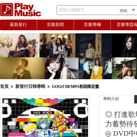
請輸入關鍵字
最新發行
音樂新聞
音樂專欄
音樂專題
首頁
新發行日韓專輯
GOGO DEMPA初回限定盤
專輯介紹
◎ 打進歌
力蓄勢待
◎ DVD