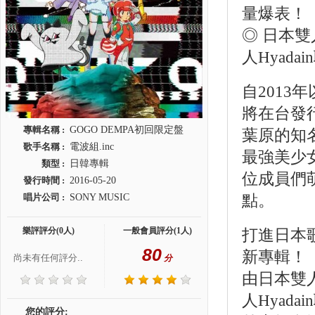
量爆表！
◎ 日本
人Hyad
自2013
將在台發
專輯名稱 :
GOGO DEMPA初回限定盤
葉原的知名美
歌手名稱 :
電波組.inc
最強美少
類型 :
日韓專輯
位成員們
發行時間 :
2016-05-20
唱片公司 :
SONY MUSIC
點。
樂評評分(0人)
一般會員評分(1人)
打進日本
80
新專輯！
尚未有任何評分..
分
由日本雙
人Hyad
您的評分: