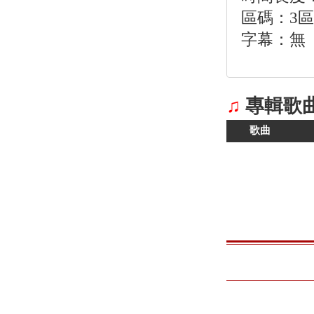
區碼：3
字幕：無
♫
專輯歌
歌曲