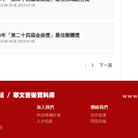
-06-29 至 2013-07-05
013年「第二十四屆金曲獎」最佳樂團獎
-06-29 至 2013-07-05
1
2
下一頁
加入我們
聯絡我們
申請專欄作者
合作提案
人才招募
問題回報
區