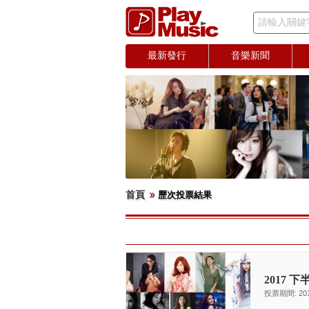
請輸入關鍵
最新發行
音樂新聞
首頁
歷次投票結果
2017
投票期間: 2017