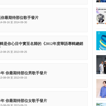
 年底你最期待那位歌手發片
-09-16 至 2014-09-30
輯是你心目中實至名歸的《2012年度華語專輯總銷
》
-08-25 至 2013-09-25
 下半年 你最期待那位男歌手發片
-08-09 至 2013-09-15
 下半年 你最期待那位女歌手發片
-08-09 至 2013-09-15