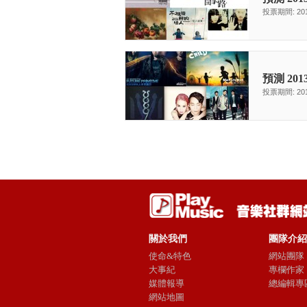
投票期間: 2013
預測 2
投票期間: 2013
關於我們
團隊介紹
使命&特色
網站團隊
大事紀
專欄作家
媒體報導
總編輯專
網站地圖