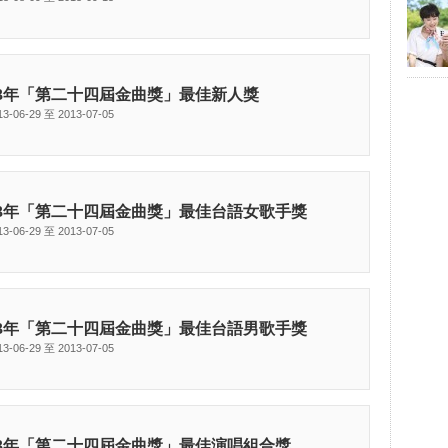
013年「第二十四屆金曲獎」最佳新人獎
-06-29 至 2013-07-05
013年「第二十四屆金曲獎」最佳台語女歌手獎
-06-29 至 2013-07-05
013年「第二十四屆金曲獎」最佳台語男歌手獎
-06-29 至 2013-07-05
013年「第二十四屆金曲獎」最佳演唱組合獎