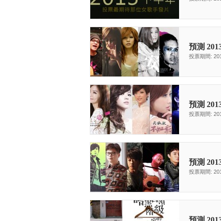
預測 2
投票期間: 2013
預測 2
投票期間: 2013
預測 2
投票期間: 2013
預測 2