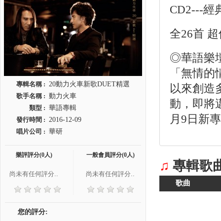
CD2--
全26首 超
◎華語樂壇
「無情的
專輯名稱 :
20動力火車新歌DUET精選
以來創造
歌手名稱 :
動力火車
動，即將
類型 :
華語專輯
月9日新專
發行時間 :
2016-12-09
唱片公司 :
華研
樂評評分(0人)
一般會員評分(0人)
♫
專輯歌
尚未有任何評分..
尚未有任何評分..
歌曲
您的評分: