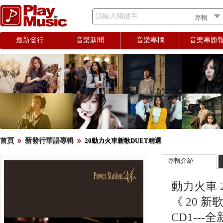
請輸入關鍵字
最新發行
音樂新聞
音樂專欄
音樂專題
首頁
新發行華語專輯
20動力火車新歌DUET精選
專輯介紹
動力火車 
《 20 新歌
CD1--