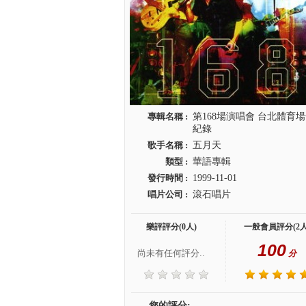
專輯名稱 :
第168場演唱會 台北體育
紀錄
歌手名稱 :
五月天
類型 :
華語專輯
發行時間 :
1999-11-01
唱片公司 :
滾石唱片
樂評評分(0人)
一般會員評分(2人
100
尚未有任何評分..
分
您的評分: