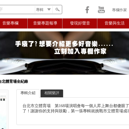
字
專欄作家
音樂專欄
音樂專題報導
發現好聲音
音樂與生活
 台北體育場全紀錄
專輯介紹
相關樂評
台北市立體育場 第168場演唱會每一個人昇上舞台都傻眼了！在
了！謝謝你的支持與鼓勵，第一張專輯就挑戰市立體育場成