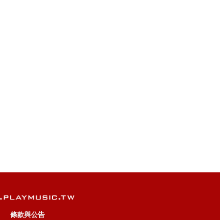
哪裡
時光機
知足 最真傑作
為愛而生
五月之戀
神的
(OST)
迴演唱
選
全紀錄)
條款與公告