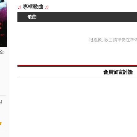
♫
專輯歌曲
♫
歌曲
很抱歉, 歌曲清單仍在準備中
場全
會員留言討論
)