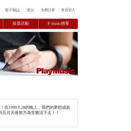
|
|
|
電子雜誌
電台
|
免費註冊
會員登入
投票活動
P-music榜單
1999.8.28的晚上，我們的夢想成真
功五月天會努力為音樂活下去！！