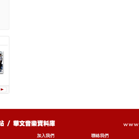
搖滾本事
愛情萬歲
十萬青年站出
候鳥 (OST)
你要去
(OST)
來 (Live巡迴
(台灣巡
演唱會全紀錄)
會Live
加入我們
聯絡我們