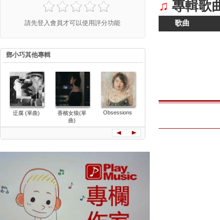
♫
專輯歌
請先登入會員才可以使用評分功能
歌曲
鄧小巧其他專輯
Obsessions
迂腐 (單曲)
香檳女狼(單
與人同行(單
Mean (單
曲)
曲)