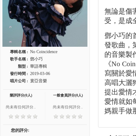
無論是傷
受，是成
鄧小巧的
發歌曲，
專輯名稱 :
No Coincidence
的音樂製
歌手名稱 :
鄧小巧
《No Co
類型 :
華語專輯
寫關於愛
發行時間 :
2019-03-06
唱片公司 :
寰亞音樂
高唱大灑
提出愛情
樂評評分(0人)
一般會員評分(0人)
愛情就如
尚未有任何評分..
尚未有任何評分..
媽親手做
您的評分: