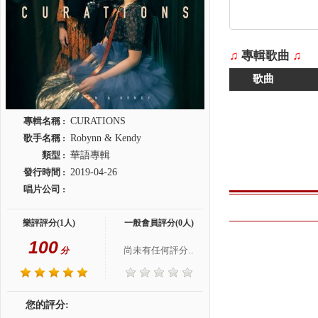
♫
專輯歌曲
♫
歌曲
專輯名稱 :
CURATIONS
歌手名稱 :
Robynn & Kendy
類型 :
華語專輯
發行時間 :
2019-04-26
唱片公司 :
樂評評分(1人)
一般會員評分(0人)
100
尚未有任何評分..
分
您的評分: