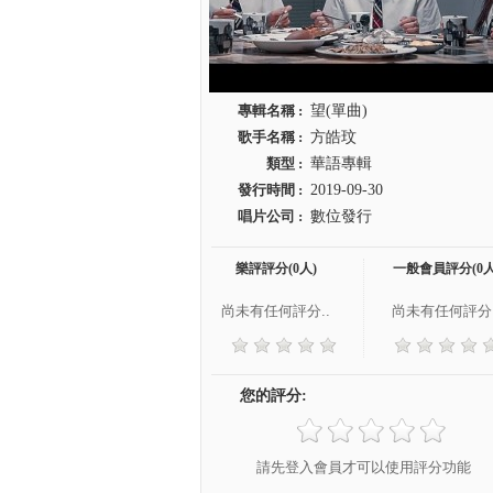
專輯名稱 :
望(單曲)
歌手名稱 :
方皓玟
類型 :
華語專輯
發行時間 :
2019-09-30
唱片公司 :
數位發行
樂評評分(0人)
一般會員評分(0人
尚未有任何評分..
尚未有任何評分.
您的評分:
請先登入會員才可以使用評分功能