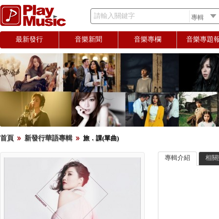
請輸入關鍵字
最新發行
音樂新聞
音樂專欄
音樂專題
首頁
新發行華語專輯
旅．課(單曲)
專輯介紹
相關