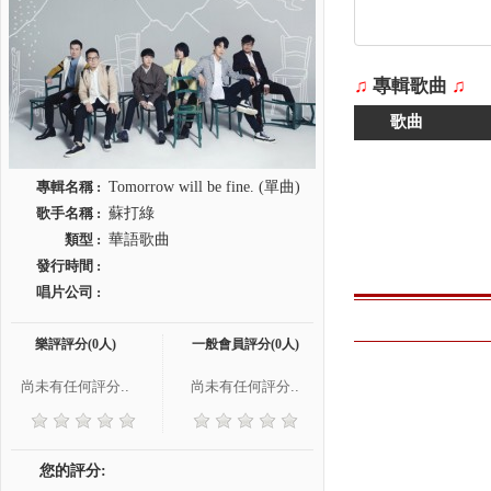
♫
專輯歌曲
♫
歌曲
專輯名稱 :
Tomorrow will be fine. (單曲)
歌手名稱 :
蘇打綠
類型 :
華語歌曲
發行時間 :
唱片公司 :
樂評評分(0人)
一般會員評分(0人)
尚未有任何評分..
尚未有任何評分..
您的評分: