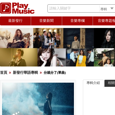
請輸入關鍵字
最新發行
音樂新聞
音樂專欄
音樂專題
首頁
新發行華語專輯
分就分了(單曲)
專輯介紹
相關