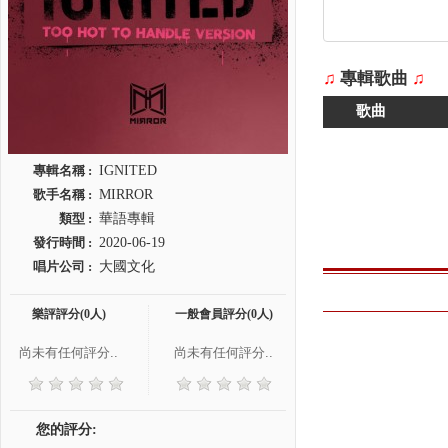
♫
專輯歌曲
♫
歌曲
專輯名稱 :
IGNITED
歌手名稱 :
MIRROR
類型 :
華語專輯
發行時間 :
2020-06-19
唱片公司 :
大國文化
樂評評分(0人)
一般會員評分(0人)
尚未有任何評分..
尚未有任何評分..
您的評分: