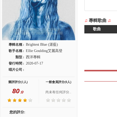
♫
專輯歌曲
♫
歌曲
專輯名稱 :
Brightest Blue (湛藍)
歌手名稱 :
Ellie Goulding艾麗高登
類型 :
西洋專輯
發行時間 :
2020-07-17
唱片公司 :
樂評評分(1人)
一般會員評分(0人)
80
尚未有任何評分..
分
您的評分: