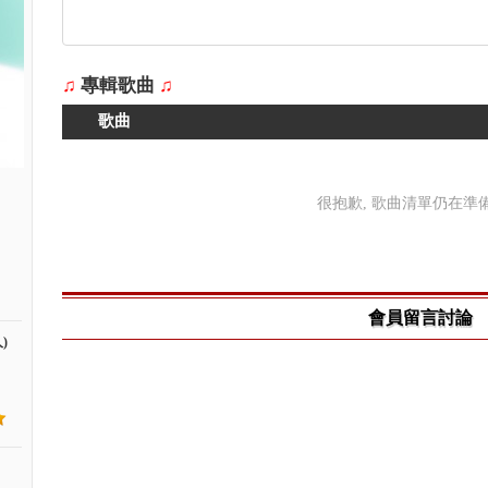
♫
專輯歌曲
♫
歌曲
很抱歉, 歌曲清單仍在準備中
會員留言討論
)