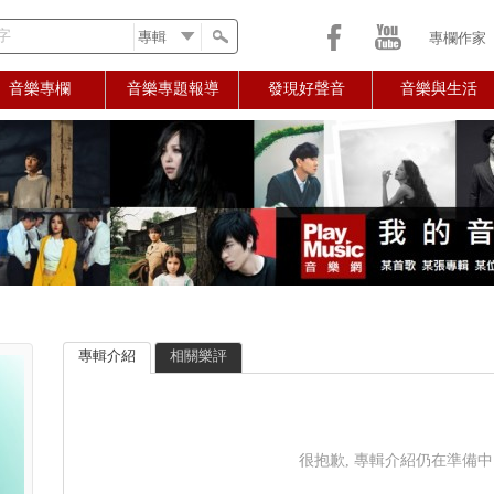
字
專欄作家
音樂專欄
音樂專題報導
發現好聲音
音樂與生活
專輯介紹
相關樂評
很抱歉, 專輯介紹仍在準備中..