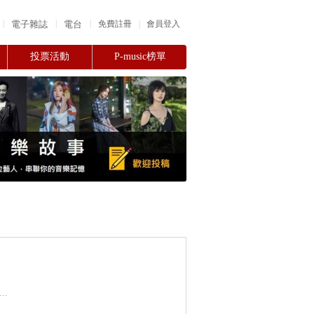
|
|
|
電子雜誌
電台
|
免費註冊
會員登入
投票活動
P-music榜單
.