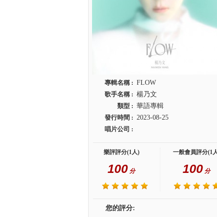
專輯名稱 :
FLOW
歌手名稱 :
楊乃文
類型 :
華語專輯
發行時間 :
2023-08-25
唱片公司 :
樂評評分(1人)
一般會員評分(1人
100
100
分
分
您的評分: