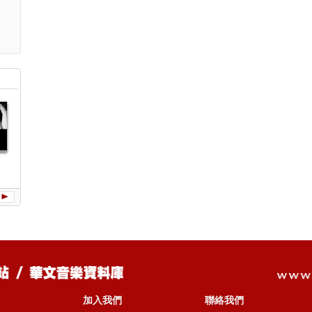
逃兵 (電影
《綁架者》主
題曲)
加入我們
聯絡我們