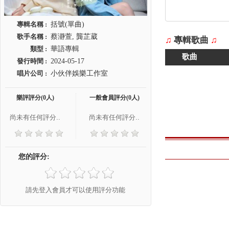
專輯名稱 :
括號(單曲)
歌手名稱 :
蔡瀞萱, 龔芷葳
♫
專輯歌曲
♫
類型 :
華語專輯
歌曲
發行時間 :
2024-05-17
唱片公司 :
小伙伴娛樂工作室
樂評評分(0人)
一般會員評分(0人)
尚未有任何評分..
尚未有任何評分..
您的評分:
請先登入會員才可以使用評分功能