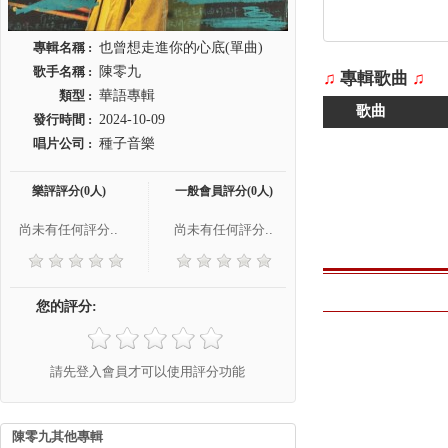
專輯名稱 :
也曾想走進你的心底(單曲)
歌手名稱 :
陳零九
♫
專輯歌曲
♫
類型 :
華語專輯
歌曲
發行時間 :
2024-10-09
唱片公司 :
種子音樂
樂評評分(0人)
一般會員評分(0人)
尚未有任何評分..
尚未有任何評分..
您的評分:
請先登入會員才可以使用評分功能
陳零九其他專輯