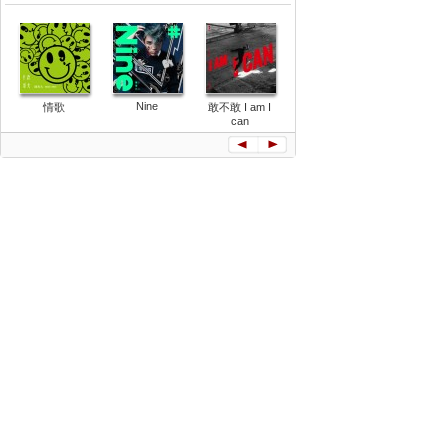
Nine
情歌
敢不敢 I am I
人格全分裂(單
天亮請睜
can
曲)
(單曲)