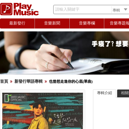
請輸入關鍵字
最新發行
音樂新聞
音樂專欄
音樂專題
首頁
新發行華語專輯
也曾想走進你的心底(單曲)
專輯介紹
相關