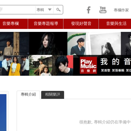
字
專欄作家
音樂專欄
音樂專題報導
發現好聲音
音樂與生活
專輯介紹
相關樂評
很抱歉, 專輯介紹仍在準備中..