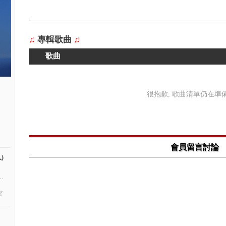
♫
專輯歌曲
♫
歌曲
很抱歉, 歌曲清單仍在準備中
會員留言討論
)
.