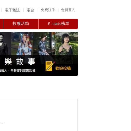
|
|
|
電子雜誌
電台
|
免費註冊
會員登入
投票活動
P-music榜單
.