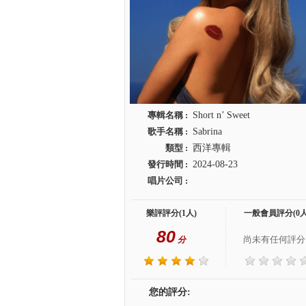
專輯名稱 :
Short n’ Sweet
歌手名稱 :
Sabrina
類型 :
西洋專輯
發行時間 :
2024-08-23
唱片公司 :
樂評評分(1人)
一般會員評分(0人
80
尚未有任何評分.
分
您的評分: