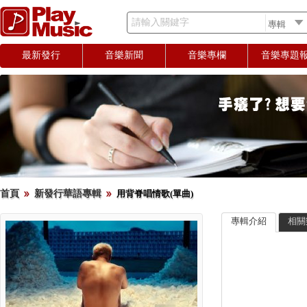
請輸入關鍵字
最新發行
音樂新聞
音樂專欄
音樂專題
首頁
新發行華語專輯
用背脊唱情歌(單曲)
專輯介紹
相關