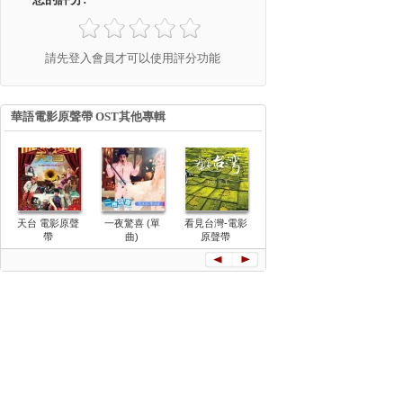
請先登入會員才可以使用評分功能
華語電影原聲帶 OST其他專輯
天台 電影原聲
一夜驚喜 (單
看見台灣-電影
痞子英雄：黎
念念
帶
曲)
原聲帶
明再起