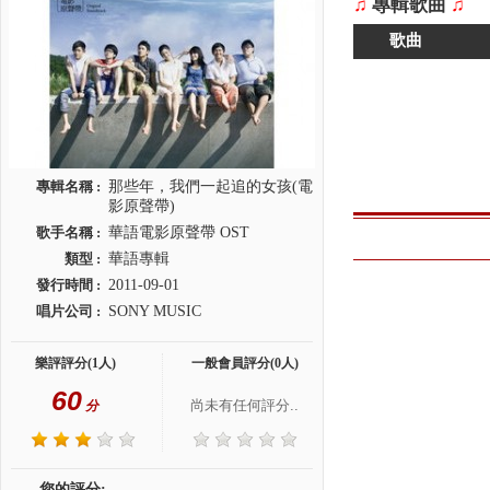
♫
專輯歌曲
♫
歌曲
專輯名稱 :
那些年，我們一起追的女孩(電
影原聲帶)
歌手名稱 :
華語電影原聲帶 OST
類型 :
華語專輯
發行時間 :
2011-09-01
唱片公司 :
SONY MUSIC
樂評評分(1人)
一般會員評分(0人)
60
尚未有任何評分..
分
您的評分: