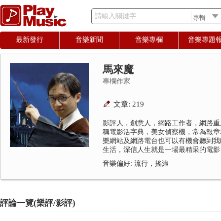
請輸入關鍵字
最新發行
音樂新聞
音樂專欄
音樂專題
馬來魔
專欄作家
文章: 219
影評人，創意人，網路工作者，網路重
稱電影活字典，美女偵察機，常為報章
樂網站及網路電台也可以有機會聽到我
生活，深信人生就是一場最精采的電影
音樂偏好: 流行，搖滾
評論一覽(樂評/影評)