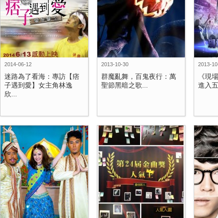
2014-06-12
2013-10-30
2013-10
迷路為了看海：專訪【痞
群魔亂舞，百鬼夜行：萬
《現場
子遇到愛】女主角林逸
聖節黑暗之歌...
進入五
欣...