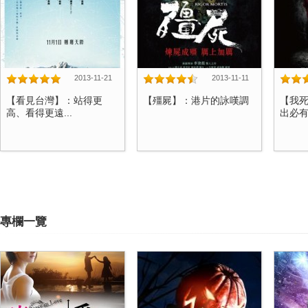
2013-11-21
2013-11-11
【看見台灣】：站得更
【殭屍】：港片的詠嘆調
【我
高、看得更遠...
出必有因
專欄一覽