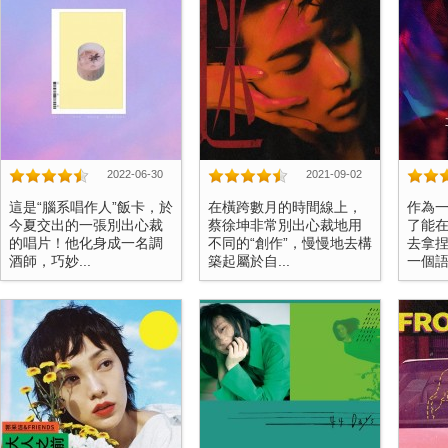
2022-06-30
2021-09-02
這是“腦系唱作人”飯卡，於
在橫跨數月的時間線上，
作為
今夏交出的一張別出心裁
蔡徐坤非常別出心裁地用
了能
的唱片！他化身成一名調
不同的“創作”，慢慢地去構
去拿
酒師，巧妙...
築起屬於自...
一個語