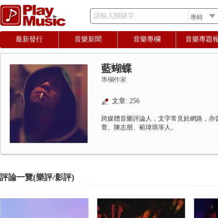
請輸入關鍵字
最新發行
音樂新聞
音樂專欄
音樂專題
藍蝴蝶
專欄作家
文章: 256
跨媒體音樂評論人，文字常見於網路，亦
萱、陳志朋、範瑋琪等人。
評論一覽(樂評/影評)