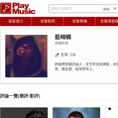
請輸入關鍵字
最新發行
音樂新聞
音樂專欄
音樂專題
藍蝴蝶
專欄作家
文章: 256
跨媒體音樂評論人，文字常見於網路，亦
萱、陳志朋、範瑋琪等人。
評論一覽(樂評/影評)