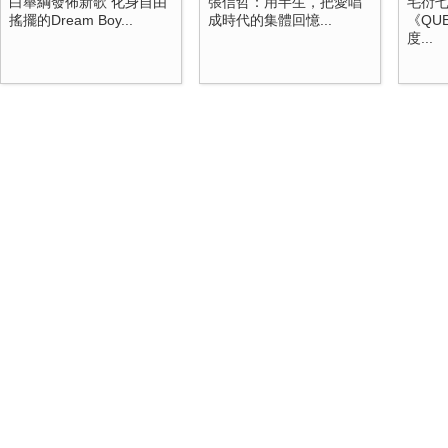
白舉綱發佈新歌 化身自由
張信哲：用半生，把愛唱
毛衍七
搖擺的Dream Boy...
成時代的集體回憶...
《QUE
度...