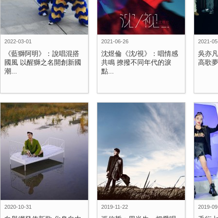
2022-03-01
2021-06-26
2021-05
《藍獅阿明》：說唱混搭
沈煜倫《沈/視》：唱情感
吳亦
國風 以醒獅之名開創新國
共鳴 撩撥不同年代的淚
高歌夢
潮...
點...
2020-10-31
2019-11-22
2019-09