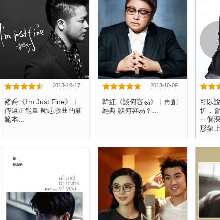
2013-10-17
2013-10-09
褚喬《I'm Just Fine》：
韓紅《談何容易》：再創
可以說
傳遞正能量 勵志歌曲的新
經典 談何容易？...
忻，
範本...
一個
形象上的