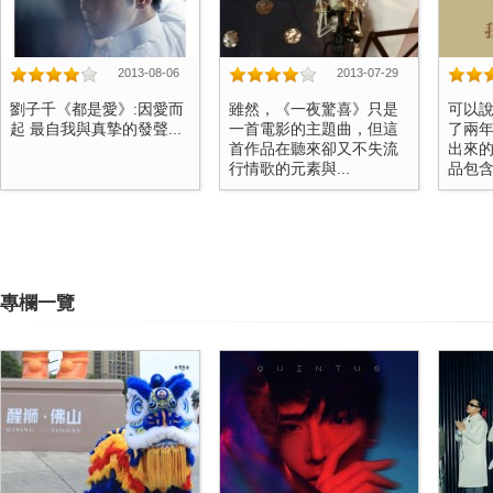
2013-08-06
2013-07-29
劉子千《都是愛》:因愛而
雖然，《一夜驚喜》只是
可以
起 最自我與真摯的發聲...
一首電影的主題曲，但這
了兩
首作品在聽來卻又不失流
出來
行情歌的元素與...
品包含
專欄一覽