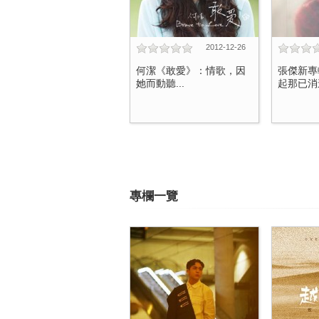
2012-12-26
何潔《敢愛》：情歌，因
張傑新專
她而動聽...
起那已消逝
專欄一覽