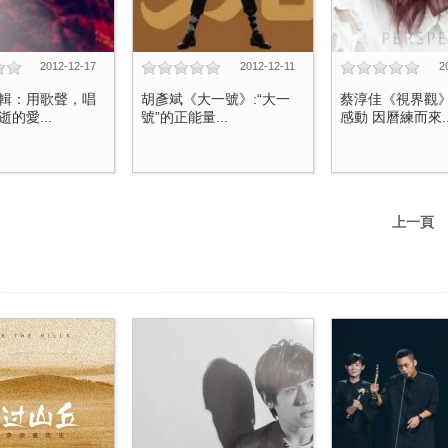
2012-12-17
2012-12-11
2
輯：用歌聲，唱
胡彥斌《大一號》:“大一
蔡淳佳《視界觀
的愛...
號”的正能量...
感動 因曆練而來..
上一頁