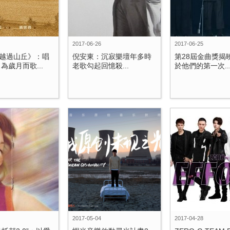
2017-06-26
2017-06-25
越過山丘》：唱
倪安東：沉寂樂壇年多時
第28屆金曲獎揭
為歲月而歌...
老歌勾起回憶殺...
於他們的第一次..
2017-05-04
2017-04-28