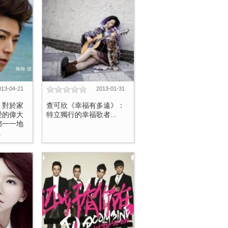
013-04-21
2013-01-31
、對於家
查可欣《幸福有多遠》：
愛的偉大
特立獨行的幸福歌者...
都一一地
.