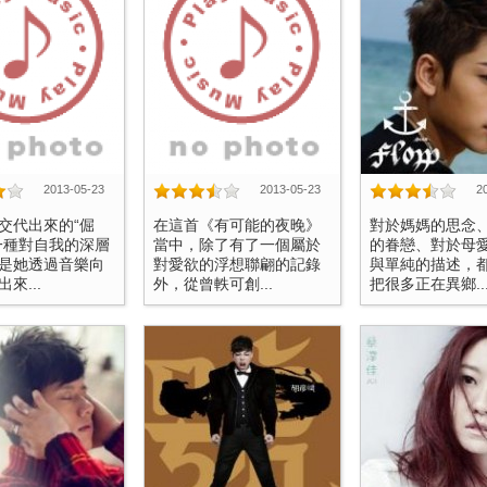
2013-05-23
2013-05-23
2
交代出來的“倔
在這首《有可能的夜晚》
對於媽媽的思念
一種對自我的深層
當中，除了有了一個屬於
的眷戀、對於母
是她透過音樂向
對愛欲的浮想聯翩的記錄
與單純的描述，
來...
外，從曾軼可創...
把很多正在異鄉..