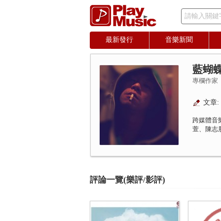
請輸入關鍵
最新發行
音樂新聞
藍蝴
專欄作家
文章: 
跨媒體音
萱、陳志
評論一覽(樂評/影評)