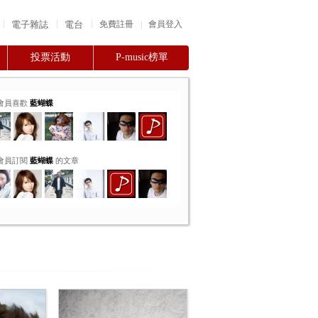
|
|
|
電子雜誌
電台
|
免費註冊
會員登入
投票活動
P-music榜單
會員喜歡
藍蝴蝶
會員訂閱
藍蝴蝶
的文章