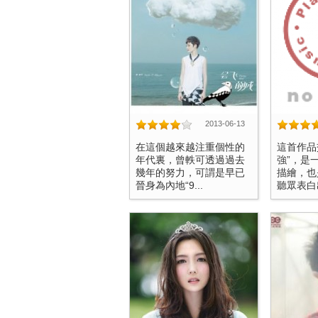
2013-06-13
在這個越來越注重個性的
這首作品
年代裏，曾軼可透過過去
強”，是
幾年的努力，可謂是早已
描繪，也
晉身為內地“9...
聽眾表白出