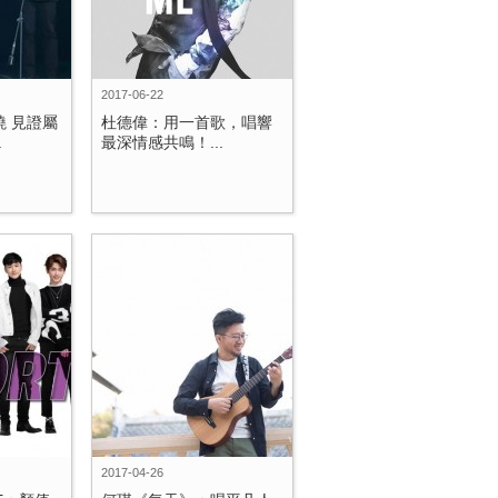
2017-06-22
曉 見證屬
杜德偉：用一首歌，唱響
.
最深情感共鳴！...
2017-04-26