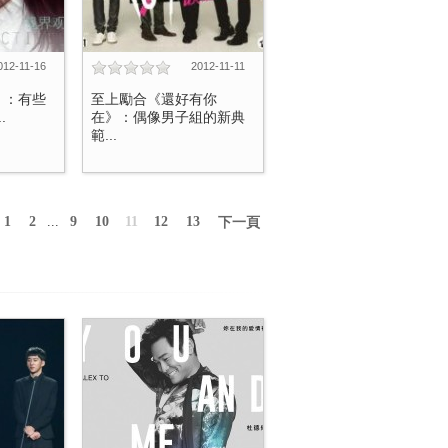
012-11-16
2012-11-11
》：有些
至上勵合《還好有你
.
在》：偶像男子組的新典
範...
1
2
...
9
10
11
12
13
下一頁