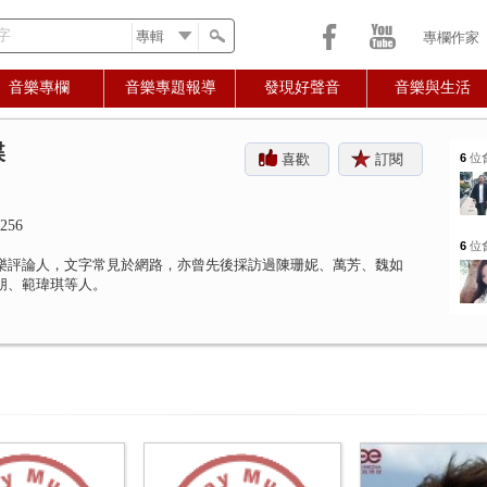
字
專欄作家
音樂專欄
音樂專題報導
發現好聲音
音樂與生活
蝶
喜歡
訂閱
6
位
256
6
位
樂評論人，文字常見於網路，亦曾先後採訪過陳珊妮、萬芳、魏如
朋、範瑋琪等人。