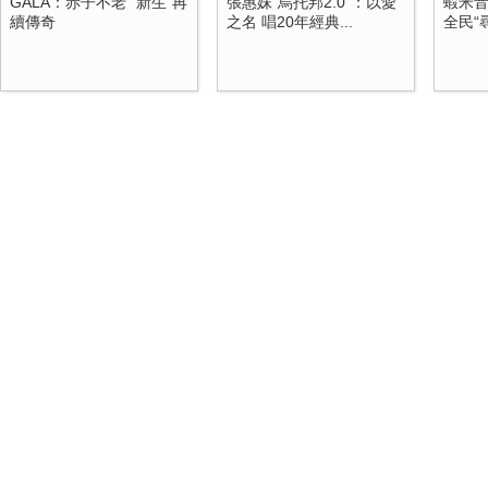
GALA：赤子不老 “新生”再
張惠妹“烏托邦2.0”：以愛
蝦米音
續傳奇
之名 唱20年經典...
全民“