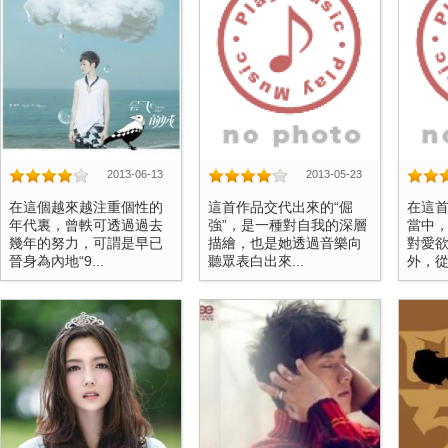
2013-06-13
2013-05-23
在這個越來越注重個性的
這首作品交代出來的“倔
在這
年代裏，曾軼可透過過去
強”，是一種對自我的深層
當中
幾年的努力，可謂是早已
描繪，也是她透過音樂向
對愛
晉身為內地“9...
聽眾表白出來...
外，從