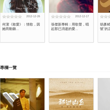
2012-12-26
2012-12-17
何潔《敢愛》：情歌，因
張傑新專輯：用歌聲，唱
胡彥斌
她而動聽...
起那已消逝的愛...
號”的正
專欄一覽