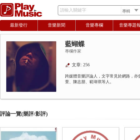
請輸入關鍵字
最新發行
音樂新聞
音樂專欄
音樂專題
藍蝴蝶
專欄作家
文章: 256
跨媒體音樂評論人，文字常見於網路，亦
萱、陳志朋、範瑋琪等人。
評論一覽(樂評/影評)