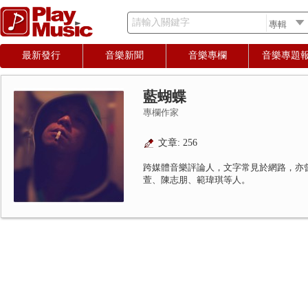
請輸入關鍵字
最新發行
音樂新聞
音樂專欄
音樂專題
藍蝴蝶
專欄作家
文章: 256
跨媒體音樂評論人，文字常見於網路，亦
萱、陳志朋、範瑋琪等人。