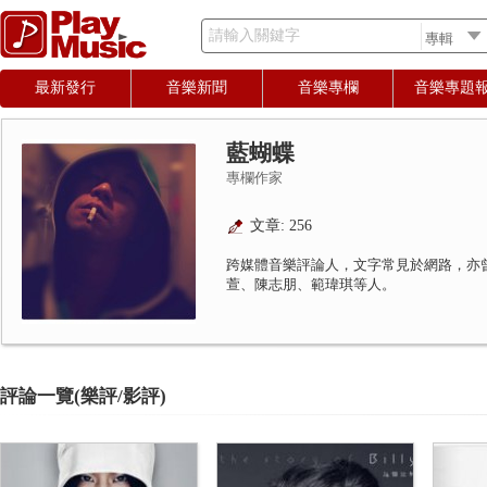
請輸入關鍵字
最新發行
音樂新聞
音樂專欄
音樂專題
藍蝴蝶
專欄作家
文章: 256
跨媒體音樂評論人，文字常見於網路，亦
萱、陳志朋、範瑋琪等人。
評論一覽(樂評/影評)