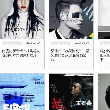
2012-10-17
2012-10-10
尚雯婕新專輯：極具標誌
潘瑋柏《24個比利》：最
蘇妙
性與範本式的原創唱片...
完整的自我 最精彩的呈
她而綻
現...
下...