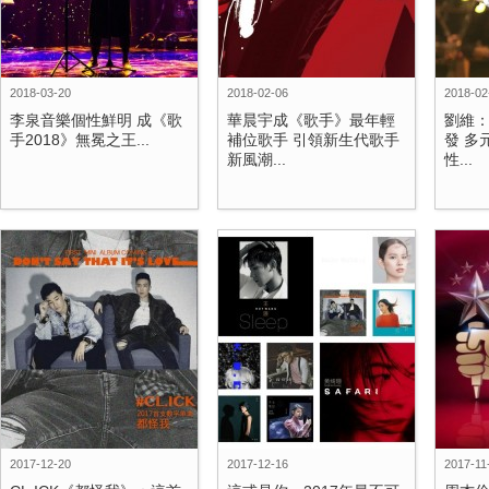
2018-03-20
2018-02-06
2018-02
李泉音樂個性鮮明 成《歌
華晨宇成《歌手》最年輕
劉維
手2018》無冕之王...
補位歌手 引領新生代歌手
發 多
新風潮...
性...
2017-12-20
2017-12-16
2017-11