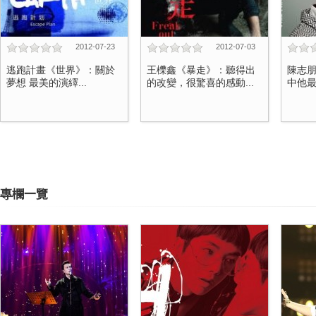
2012-07-23
2012-07-03
逃跑計畫《世界》：關於
王櫟鑫《暴走》：聽得出
陳志朋
夢想 最美的演繹...
的改變，很驚喜的感動...
中他最
專欄一覽