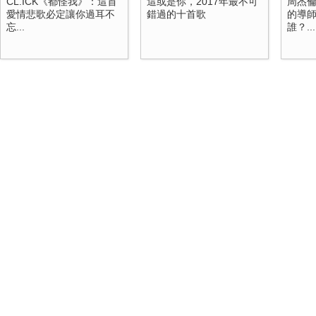
CL.ICK《都怪我》：這首
這或是你，2017年最不可
周杰倫
愛情悲歌必定讓你過耳不
錯過的十首歌
的導
忘...
誰？...