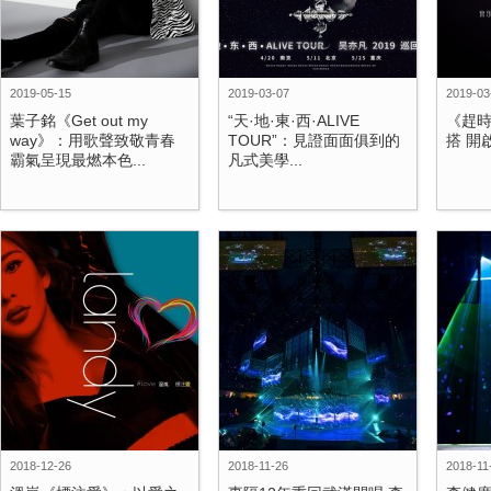
2019-05-15
2019-03-07
2019-03
葉子銘《Get out my
“天·地·東·西·ALIVE
《趕時
way》：用歌聲致敬青春
TOUR”：見證面面俱到的
搭 開
霸氣呈現最燃本色...
凡式美學...
2018-12-26
2018-11-26
2018-11