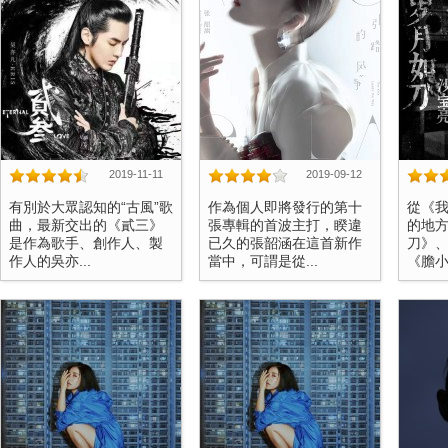
2019-11-11
2019-09-12
有別於大眾認知的“古風”歌
作為個人即將發行的第十
從《
曲，最新交出的《貳三》
張專輯的首波主打，睽違
的地
是作為歌手、創作人、製
已久的張韶涵在這首新作
刀》
作人的吳亦...
當中，可謂是從...
《膽小