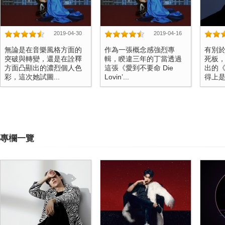
2019-04-30
2019-04-16
無論是在音樂風格方面的
作為一張概念感強烈專
有別於
突破與轉變，還是在詮釋
輯，睽違三年的丁當透過
死板
方面凸顯出的濃烈個人色
這張《愛到不要命 Die
出的
彩，這次她試圖...
Lovin’...
得上是一
專欄一覽