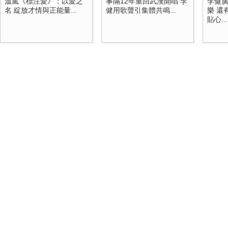
溫嵐《標注愛》：以愛之
事隔12年重回武漢開唱 李
李健
名 綻放才情與正能量...
健用歌聲引集體共鳴...
樂 還
貼心...