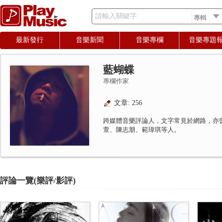
請輸入關鍵字
最新發行
音樂新聞
音樂專欄
音樂專題
藍蝴蝶
專欄作家
文章: 256
跨媒體音樂評論人，文字常見於網路，亦
萱、陳志朋、範瑋琪等人。
評論一覽(樂評/影評)