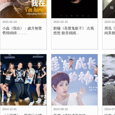
2015-02-24
2015-02-15
2015-01
小蟲《我在》：歲月無聲
劉嘯《吾愛鬼穀子》:古風
周迅
舊情綿綿……...
悠悠 餘音嫋嫋...
純美都
2014-12-01
2014-09-10
2014-07