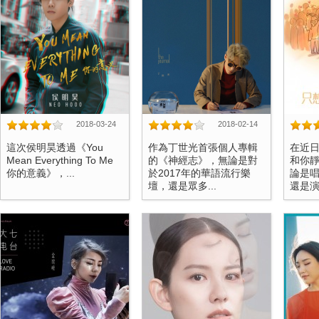
2018-03-24
2018-02-14
這次侯明昊透過《You
作為丁世光首張個人專輯
在近
Mean Everything To Me
的《神經志》，無論是對
和你
你的意義》，...
於2017年的華語流行樂
論是
壇，還是眾多...
還是演