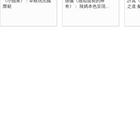
《小蘋果》：草根玩出國
孫儷《感知成長的神
許嵩
際範
奇》： 辣媽本色呈現...
之道 粲