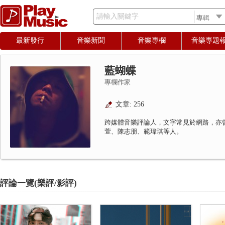
請輸入關鍵字
最新發行
音樂新聞
音樂專欄
音樂專題
藍蝴蝶
專欄作家
文章: 256
跨媒體音樂評論人，文字常見於網路，亦
萱、陳志朋、範瑋琪等人。
評論一覽(樂評/影評)