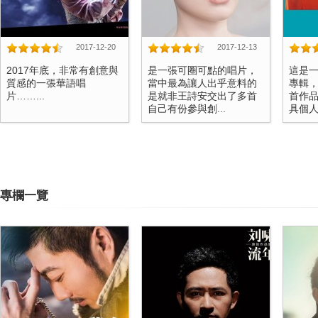
2017-12-20
2017-12-13
2017年底，非常有創意與
是一張可圈可點的唱片，
這是
質感的一張華語唱
當中最為讓人出乎意料的
專輯
片……...
是就非王詩安交出了多首
首作
自己有份參與創...
具個人
專欄一覽