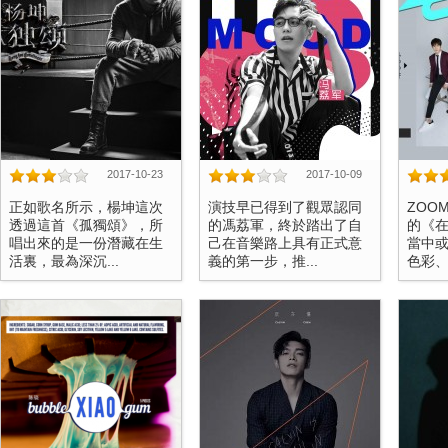
2017-10-23
2017-10-09
正如歌名所示，楊坤這次
演技早已得到了觀眾認同
ZOO
透過這首《孤獨頌》，所
的馮荔軍，終於踏出了自
的《
唱出來的是一份潛藏在生
己在音樂路上具有正式意
當中
活裏，最為深沉...
義的第一步，推...
色彩、