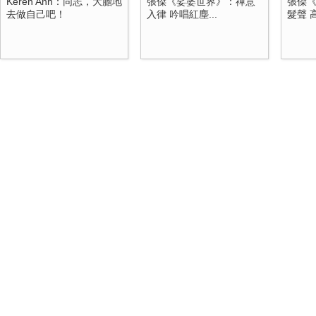
Keren Ann：同志，大膽地
張傑《娑婆世界》：禪意
張傑
去做自己吧！
入律 吟唱紅塵...
髮聲 