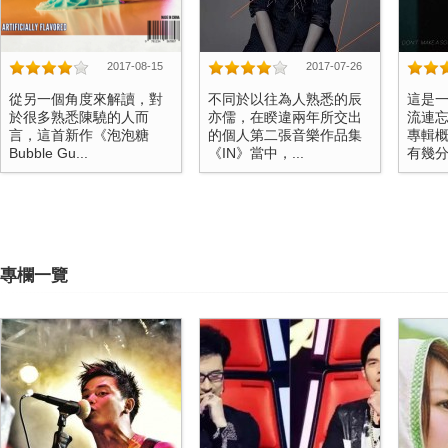
2017-08-15
2017-07-26
從另一個角度來解讀，對
不同於以往為人熟悉的辰
這是
於很多熟悉陳驍的人而
亦儒，在睽違兩年所交出
流連
言，這首新作《泡泡糖
的個人第二張音樂作品集
專輯
Bubble Gu...
《IN》當中，...
有幾分
專欄一覽