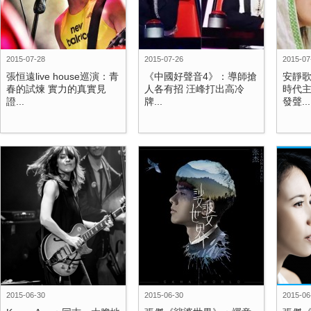
2015-07-28
2015-07-26
2015-07
張恒遠live house巡演：青
《中國好聲音4》：導師搶
安靜歌
春的試煉 實力的真實見
人各有招 汪峰打出高冷
時代
證...
牌...
發聲...
2015-06-30
2015-06-30
2015-06