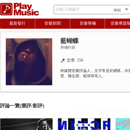
請輸入關鍵字
最新發行
音樂新聞
音樂專欄
音樂專題
藍蝴蝶
專欄作家
文章: 256
跨媒體音樂評論人，文字常見於網路，亦
萱、陳志朋、範瑋琪等人。
評論一覽(樂評/影評)