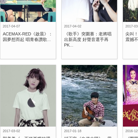
2017-04-07
2017-04-02
2017-03
ACEMAX-RED《啟晨》：
《歌手》突圍賽：老將唱
尖叫！周
因夢想而起 唱青春讚歌...
出新高度 好聲音選手再
震撼不
PK...
2017-03-02
2017-01-18
2016-12