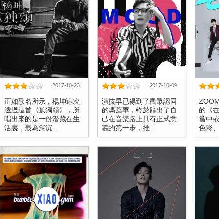
2017-10-23
2017-10-09
正如歌名所示，楊坤這次
演技早已得到了觀眾認同
ZOO
透過這首《孤獨頌》，所
的馮荔軍，終於踏出了自
的《
唱出來的是一份潛藏在生
己在音樂路上具有正式意
當中
活裏，最為深沉...
義的第一步，推...
色彩、