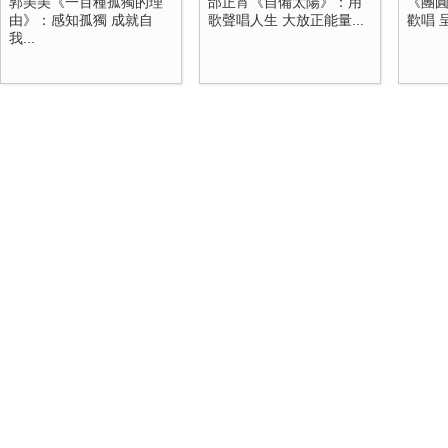
郭美美《一百種孤獨的理
邰正宵《自備太陽》：用
《團
由》：感知孤獨 成就自
歌聲唱人生 大放正能量...
歡唱 
我...