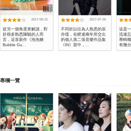
2017-08-15
2017-07-26
從另一個角度來解讀，對
不同於以往為人熟悉的辰
這是
於很多熟悉陳驍的人而
亦儒，在睽違兩年所交出
流連
言，這首新作《泡泡糖
的個人第二張音樂作品集
專輯
Bubble Gu...
《IN》當中，...
有幾分
專欄一覽