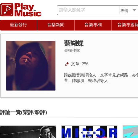
請輸入關鍵字
最新發行
音樂新聞
音樂專欄
音樂專題
藍蝴蝶
專欄作家
文章: 256
跨媒體音樂評論人，文字常見於網路，亦
萱、陳志朋、範瑋琪等人。
評論一覽(樂評/影評)