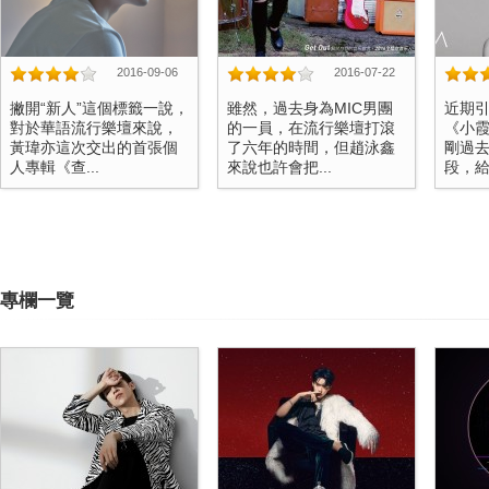
2016-09-06
2016-07-22
撇開“新人”這個標籤一說，
雖然，過去身為MIC男團
近期
對於華語流行樂壇來說，
的一員，在流行樂壇打滾
《小
黃瑋亦這次交出的首張個
了六年的時間，但趙泳鑫
剛過去
人專輯《查...
來說也許會把...
段，給了
專欄一覽