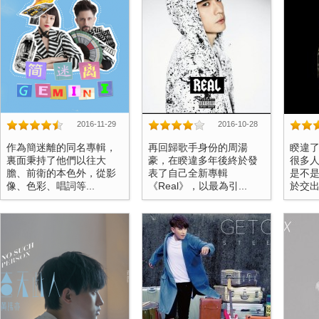
2016-11-29
2016-10-28
作為簡迷離的同名專輯，
再回歸歌手身份的周湯
睽違
裏面秉持了他們以往大
豪，在睽違多年後終於發
很多
膽、前衛的本色外，從影
表了自己全新專輯
是不
像、色彩、唱詞等...
《Real》，以最為引...
於交出