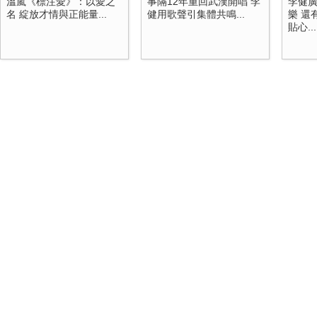
溫嵐《標注愛》：以愛之
事隔12年重回武漢開唱 李
李健
名 綻放才情與正能量...
健用歌聲引集體共鳴...
樂 還
貼心...