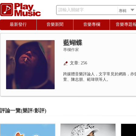
請輸入關鍵字
最新發行
音樂新聞
音樂專欄
音樂專題
藍蝴蝶
專欄作家
文章: 256
跨媒體音樂評論人，文字常見於網路，亦
萱、陳志朋、範瑋琪等人。
評論一覽(樂評/影評)