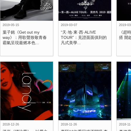
2019-05-15
2019-03-07
2019-03
葉子銘《Get out my
“天·地·東·西·ALIVE
《趕時
way》：用歌聲致敬青春
TOUR”：見證面面俱到的
搭 開
霸氣呈現最燃本色...
凡式美學...
2018-12-26
2018-11-26
2018-11