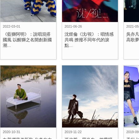
2022-03-01
2021-06-26
2021-05
《藍獅阿明》：說唱混搭
沈煜倫《沈/視》：唱情感
吳亦
國風 以醒獅之名開創新國
共鳴 撩撥不同年代的淚
高歌夢
潮...
點...
2020-10-31
2019-11-22
2019-09