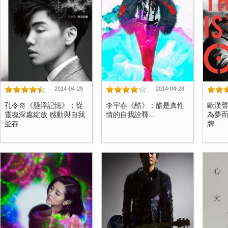
2014-04-29
2014-04-28
孔令奇《懸浮記憶》：從
李宇春《酷》：酷是真性
歐漢聲《
靈魂深處綻放 感動與自我
情的自我詮釋...
為夢而
並存...
牌...