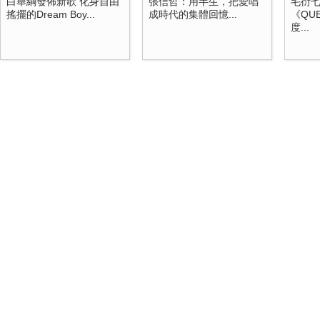
白舉綱發佈新歌 化身自由
張信哲：用半生，把愛唱
毛衍七
搖擺的Dream Boy...
成時代的集體回憶...
《QUE
度...