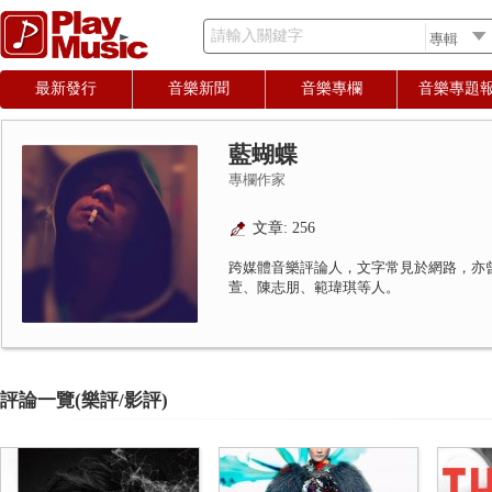
請輸入關鍵字
最新發行
音樂新聞
音樂專欄
音樂專題
藍蝴蝶
專欄作家
文章: 256
跨媒體音樂評論人，文字常見於網路，亦
萱、陳志朋、範瑋琪等人。
評論一覽(樂評/影評)