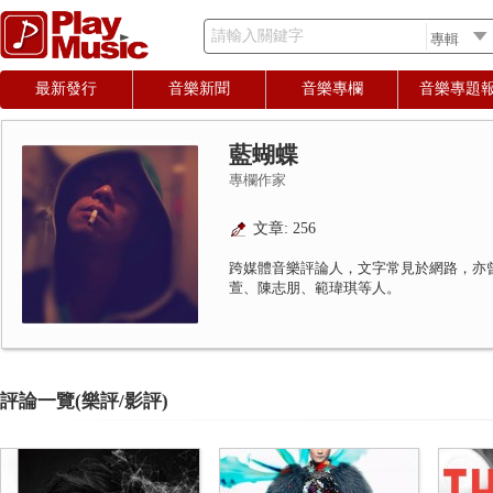
請輸入關鍵字
最新發行
音樂新聞
音樂專欄
音樂專題
藍蝴蝶
專欄作家
文章: 256
跨媒體音樂評論人，文字常見於網路，亦
萱、陳志朋、範瑋琪等人。
評論一覽(樂評/影評)