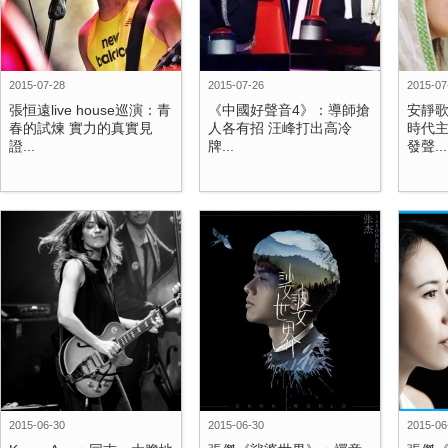
2015-07-28
2015-07-26
2015-07
張恒遠live house巡演：青
《中國好聲音4》：導師搶
安靜歌
春的試煉 實力的真實見
人各有招 汪峰打出高冷
時代
證...
牌...
發聲...
2015-06-30
2015-06-30
2015-06