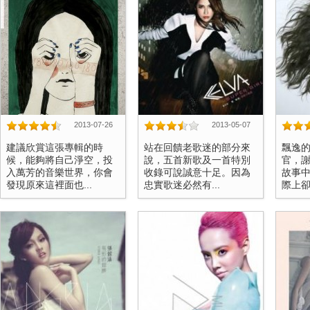
2013-07-26
2013-05-07
建議欣賞這張專輯的時
站在回饋老歌迷的部分來
飄逸
候，能夠將自己淨空，投
說，五首新歌及一首特別
官，
入萬芳的音樂世界，你會
收錄可說誠意十足。因為
故事
發現原來這裡面也...
忠實歌迷必然有...
際上卻