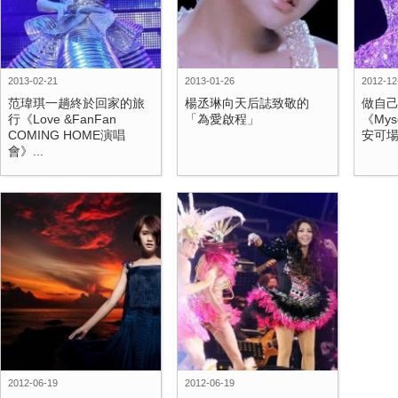
2013-02-21
2013-01-26
2012-12
范瑋琪一趟終於回家的旅
楊丞琳向天后誌致敬的
做自
行《Love &FanFan
「為愛啟程」
《My
COMING HOME演唱
安可場》
會》...
2012-06-19
2012-06-19