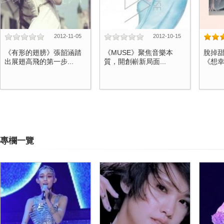
2012-11-05
2012-10-15
《有形的翅膀》張韶涵踏
《MUSE》聚焦音樂本
脫掉
出展翅高飛的第一步...
質，開創嶄新局面...
《想幸
專欄一覽