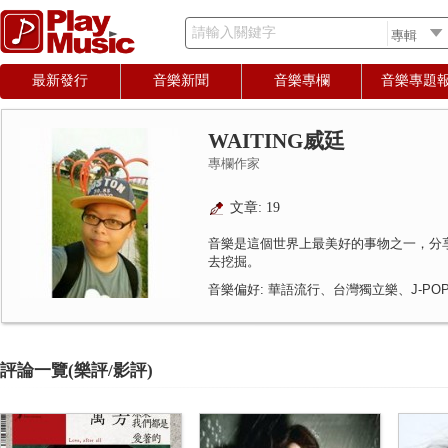
請輸入關鍵字
最新發行
音樂新聞
音樂專欄
音樂專題
WAITING威廷
專欄作家
文章: 19
音樂是這個世界上最美好的事物之一，分
去挖掘。
音樂偏好: 華語流行、台灣獨立樂、J-PO
評論一覽(樂評/影評)