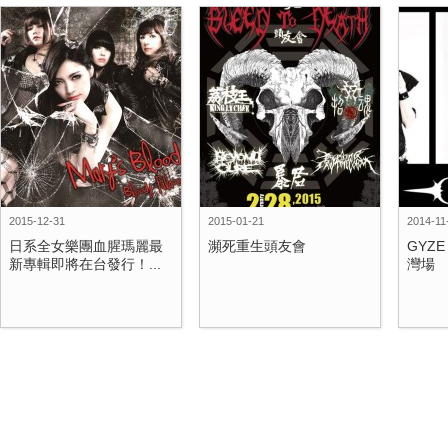
2015-12-31
2015-01-21
2014-11
日系全女樂團血腥瑪麗最
瀕死重生頭友會
GYZE
新專輯即將在台發行！...
灣場