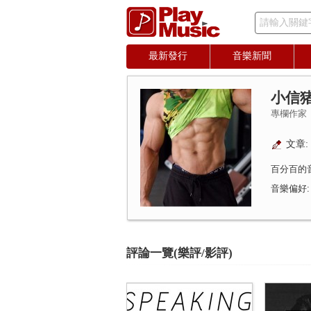
請輸入關鍵
最新發行
音樂新聞
小信
專欄作家
文章: 
百分百的
音樂偏好
評論一覽(樂評/影評)