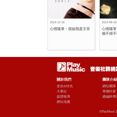
2014-12-16
2014-08-19
心情隨筆：假如我是王菲
心情隨筆
個不得不改
關於我們
團隊介紹
使命&特色
網站團隊
大事紀
專欄作家
媒體報導
總編輯專
網站地圖
©PlayMusic 