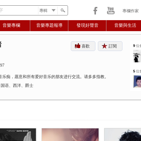
字
專欄作家
音樂專欄
音樂專題報導
發現好聲音
音樂與生活
猪
喜歡
訂閱
9
位
97
5
位
音乐痴，愿意和所有爱好音乐的朋友进行交流。请多多指教。
: 国语、西洋、爵士