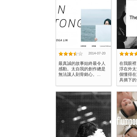
2014-07-20
最真誠的故事始終最令人
在我眼裡
感動。太自我的創作總是
浮在外太
無法讓人刻骨銘心。...
個懂得在
具摘下的發