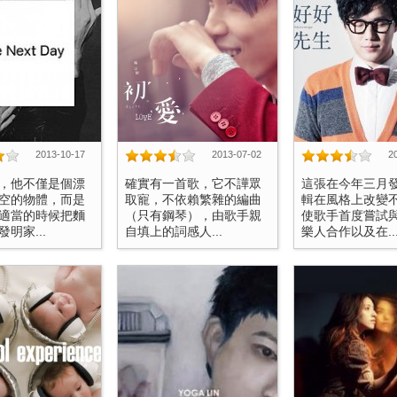
2013-10-17
2013-07-02
2
，他不僅是個漂
確實有一首歌，它不譁眾
這張在今年三月
空的物體，而是
取寵，不依賴繁雜的編曲
輯在風格上改變
適當的時候把麵
（只有鋼琴），由歌手親
使歌手首度嘗試
明家...
自填上的詞感人...
樂人合作以及在..