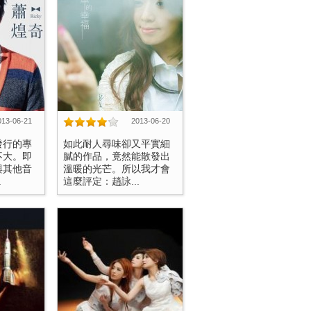
013-06-21
2013-06-20
發行的專
如此耐人尋味卻又平實細
不大。即
膩的作品，竟然能散發出
與其他音
溫暖的光芒。所以我才會
.
這麼評定：趙詠...