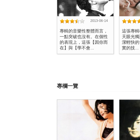
2013-06-14
專輯的音樂性整體而言，
這張專輯
一點突破也沒有。在個性
天眼光獨到
的表現上，這張【因你而
潔輕快的
在】與【學不會...
實的技...
專欄一覽