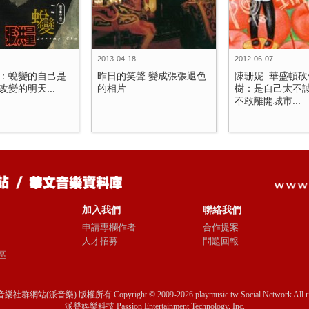
2013-04-18
2012-06-07
：蛻變的自己是
昨日的笑聲 變成張張退色
陳珊妮_華盛頓砍
變的明天...
的相片
樹：是自己太不
不敢離開城市...
加入我們
聯絡我們
申請專欄作者
合作提案
人才招募
問題回報
區
音樂社群網站(派音樂) 版權所有 Copyright © 2009-2026 playmusic.tw Social Network All righ
派聲娛樂科技 Passion Entertainment Technology, Inc.