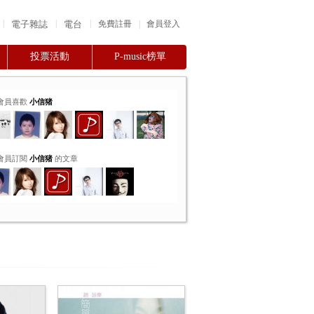
|
|
|
電子雜誌
電台
|
免費註冊
會員登入
投票活動
P-music榜單
會員喜歡
小信猪
會員訂閱
小信猪
的文章