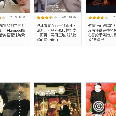
2013-06-08
2013-04-02
2
確實證明了五月
與林宥嘉在爵士頻道裡的
何謂“自由靈魂”
，Flumpool簡
邂逅。不得不佩服林宥嘉
沒有提供完整的
音樂搭配純熟紮
一而再、再而三地測試聽
心頤給予媒體的
眾的接受能力。...
放“身體裡...