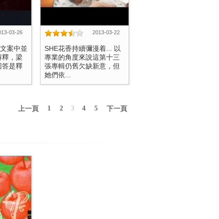
013-03-26
2013-03-22
？文案中並
SHE花香持續彌漫着... 以
解釋，梁
專業的角度來說這第十三
回答是釋
張專輯仍舊欠缺新意，但
她們依...
1
2
3
4
5
上一頁
下一頁