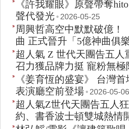
《許我耀眼》原聲帶奪hit
聲代發光
•
2026-05-25
周興哲高空中默默破億！
曲 正式晉升「5億神曲俱
超人氣 Z 世代天團告五人
召力獲品牌力挺 寵粉無極
《姜育恆的盛宴》 台灣首
表演廳空前登場
•
2026-05-0
超人氣Z世代天團告五人狂
約、書香波士頓雙城熱情