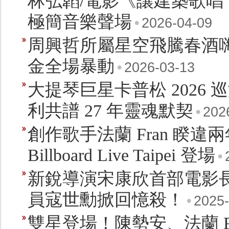
​林弘韜/電影《讓建築歌
極簡音樂聲場
•
2026-04-09
周興哲所屬星空飛騰春酒
金全場暴動
•
2026-03-13
大提琴巨星卡普松 2026
利共譜 27 年靈魂默契
•
202
創作歌手法蘭 Fran 睽違
Billboard Live Taipei 登場
•
新銳導演宋康欣首部電影
員寇世勳掀回憶殺！
•
2025-
雙星登場！陳勢安、法蘭 Fran受邀