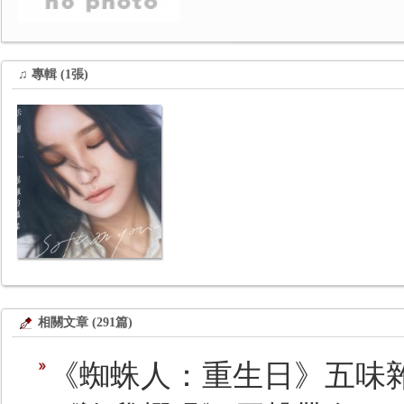
♫ 專輯 (1張)
相關文章 (291篇)
《蜘蛛人：重生日》五味