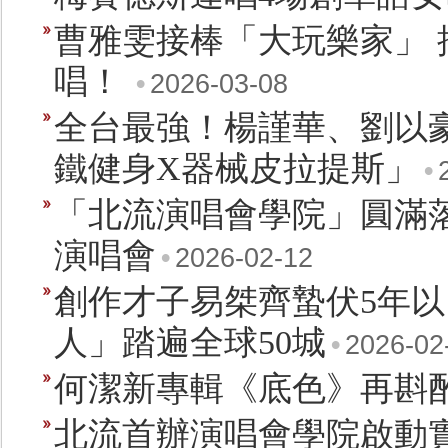
曹雅雯接棒「大玩樂家」
唱！
•
2026-03-08
全台最強！楊謹華、劉以
鐵健身X器械皮拉提斯」
•
「北流演唱會學院」圓滿落
演唱會
•
2026-02-12
創作才子易桀齊蟄伏5年
人」踏遍全球50城
•
2026-02
何潔新專輯《底色》再斟
北流首辦演唱會學院啟動