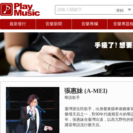
請輸入關鍵字
最新發行
音樂新聞
音樂專欄
音樂專題
張惠妹 (A-MEI)
華語歌手
臺灣原住民歌手，出身臺東縣卑南鄉泰
樂壇天后之一，對90年代後期至今的華語
年，張惠妹在臺灣出道，以高亢野性的
躍居華語流行樂天后。