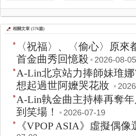
相關文章 (576篇)
〈祝福〉、〈偷心〉原來都
首金曲秀回憶殺
•
2026-08-0
A-Lin北京站力捧師妹琟
想起過世阿嬤哭花妝
•
2026
A-Lin執金曲主持棒再奪年
到笑場！
•
2026-07-19
《VPOP ASIA》虛擬