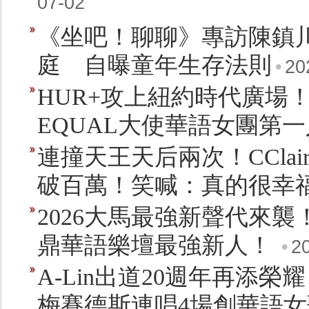
07-02
《坐吧！聊聊》專訪陳鎮
庭 自曝童年生存法則
•
20
HUR+攻上紐約時代廣場！25
EQUAL大使華語女團第一
連撞天王天后兩次！CCla
破百萬！笑喊：真的很幸
2026大馬最強新聲代來襲！ 
鼎華語樂壇最強新人！
•
2
A-Lin出道20週年再添榮
梅賽德斯連唱4場創華語