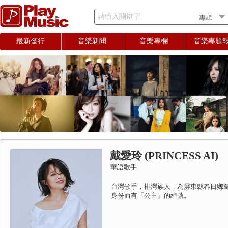
請輸入關鍵字
最新發行
音樂新聞
音樂專欄
音樂專題
戴愛玲 (PRINCESS AI)
華語歌手
台灣歌手，排灣族人，為屏東縣春日鄉
身份而有「公主」的綽號。