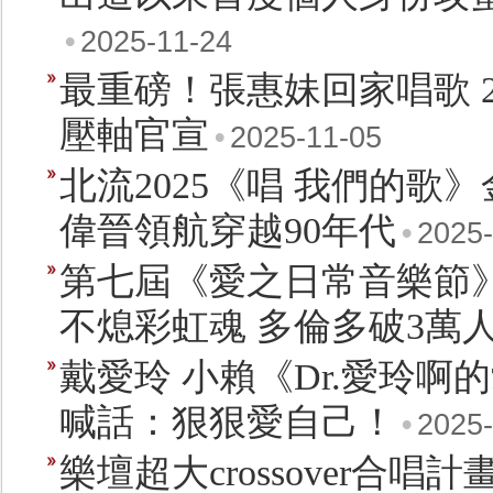
•
2025-11-24
最重磅！張惠妹回家唱歌 
壓軸官宣
•
2025-11-05
北流2025《唱 我們的歌
偉晉領航穿越90年代
•
2025-
第七屆《愛之日常音樂節》
不熄彩虹魂 多倫多破3萬
戴愛玲 小賴《Dr.愛玲啊
喊話：狠狠愛自己！
•
2025-
樂壇超大crossover合