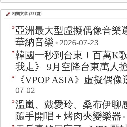
相關文章 (221篇)
亞洲最大型虛擬偶像音樂選秀
華納音樂
•
2026-07-23
韓國一秒到台東！百萬K歌
我走》 9月空降台東萬人
《VPOP ASIA》虛擬
07-02
溫嵐、戴愛玲、桑布伊聊感
隨手開唱＋烤肉夾變樂器
•