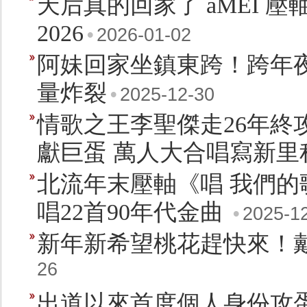
天后真的回家了 aMEI 
2026
•
2026-01-02
阿妹回家坐鎮東跨！跨年
量炸裂
•
2025-12-30
情歌之王李聖傑走26年終攻
獻巨蛋 萬人大合唱寫新里
北流年末壓軸《唱 我們
唱22首90年代金曲
•
2025-1
新年新希望桃花趕快來！
26
出道以來首度個人身份攻蛋 